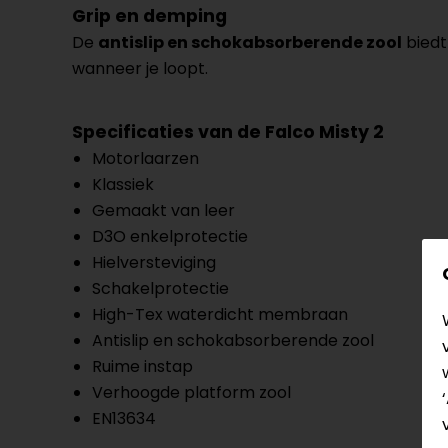
Grip en demping
De
antislip en schokabsorberende zool
biedt
wanneer je loopt.
Specificaties van de Falco Misty 2
Motorlaarzen
Klassiek
Gemaakt van leer
D3O enkelprotectie
Hielversteviging
Schakelprotectie
High-Tex waterdicht membraan
Antislip en schokabsorberende zool
Ruime instap
Verhoogde platform zool
EN13634