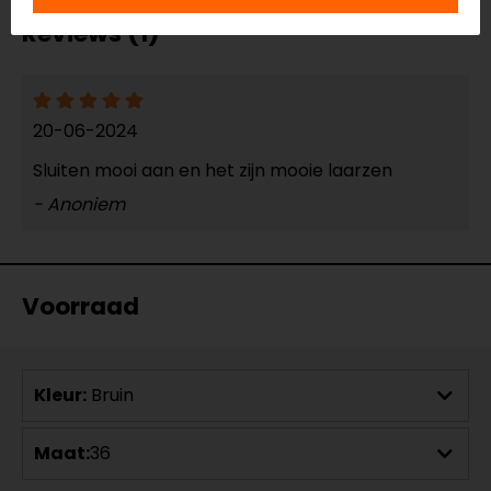
Reviews (1)
20-06-2024
Sluiten mooi aan en het zijn mooie laarzen
- Anoniem
Voorraad
Kleur:
Bruin
Maat:
36