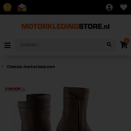
8.7
0
Classic motorlaarzen