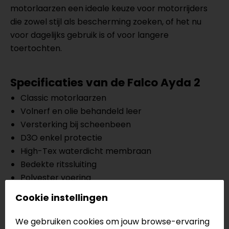
motorlaarzen een ideale keuze voor motorrijders
die zowel stijl als bescherming zoeken, of het nu
voor dagelijks gebruik is of voor langere
toertochten.
Specificaties van de Falco Ayda 2
Classic motorlaarzen
Volnerf en olie behandeld leer
Versterking bij scheenbeen
D3O enkel protectie
High-Tex waterdicht membraan
Bedekte ritssluiting
Polyester voering
Antislip rubberen zool
Cookie instellingen
CE EN13634
We gebruiken cookies om jouw browse-ervaring