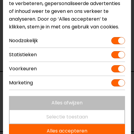
Meer informatie nodig?
te verbeteren, gepersonaliseerde advertenties
of inhoud weer te geven en ons verkeer te
Heb je meer informatie nodig over dit product?
analyseren. Door op ‘Alles accepteren’ te
Neem dan
contact
met ons op of kom langs in één
klikken, stem je in met ons gebruik van cookies.
van
onze winkels
in Breda, Capelle aan den IJssel,
Eindhoven, Vianen of Apeldoorn. In de winkels kun je
Noodzakelijk
het product bekijken & passen en staan onze
verkoopmedewerkers voor je klaar met advies.
Statistieken
Bekijk ook onze andere
classic motorlaarzen.
Voorkeuren
Specificaties
Marketing
Naam
Ayda 2 Motorlaarzen
Alles afwijzen
Model
735.2102
Merk
Falco
Selectie toestaan
Kleur
Bruin
Alles accepteren