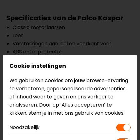
Specificaties van de Falco Kaspar
Classic motorlaarzen
Leer
Versterkingen aan hiel en voorkant voet
ABS enkel protector
Air-tech geventileerde voering
Cookie instellingen
Vetersluiting met ritssluiting aan binnenzijde
Olie en benzine bestendige zool
We gebruiken cookies om jouw browse-ervaring
Antislipzool
te verbeteren, gepersonaliseerde advertenties
CE EN13634
of inhoud weer te geven en ons verkeer te
analyseren. Door op ‘Alles accepteren’ te
Meer informatie nodig?
klikken, stem je in met ons gebruik van cookies.
Heb je meer informatie nodig over dit product?
Noodzakelijk
Neem dan
contact
met ons op of kom langs in één
van
onze winkels
in Breda, Capelle aan den IJssel,