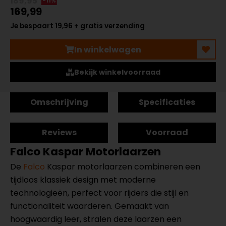
189,95
-11%
169,99
Je bespaart 19,96 + gratis verzending
In winkelwagen
Bekijk winkelvoorraad
Omschrijving
Specificaties
Reviews
Voorraad
Falco Kaspar Motorlaarzen
De
Falco
Kaspar motorlaarzen combineren een
tijdloos klassiek design met moderne
technologieën, perfect voor rijders die stijl en
functionaliteit waarderen. Gemaakt van
hoogwaardig leer, stralen deze laarzen een