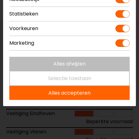
Voorraad
Statistieken
Voorkeuren
Maat:
36
Marketing
Laatst beschikbare maat!
Vestiging Apeldoorn
Alles afwijzen
Niet op voorraad
Vestiging Breda
Selectie toestaan
Niet op voorraad
Alles accepteren
Vestiging Capelle a/d IJssel
Niet op voorraad
Vestiging Eindhoven
Beperkte voorraad
Vestiging Vianen