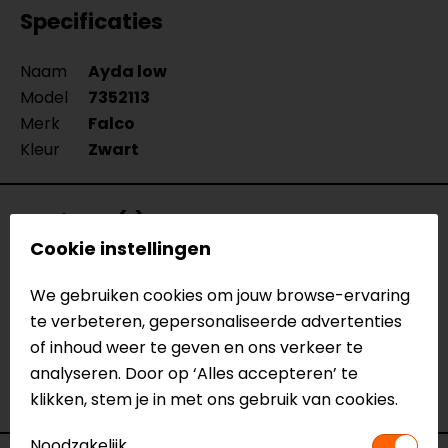
Specificaties
Naam
Ayda low
Model
7352113
Merk
Falco
Kleur
Zwart
Reviews (1)
Cookie instellingen
We gebruiken cookies om jouw browse-ervaring
29-08-2022
te verbeteren, gepersonaliseerde advertenties
geen toelichting gegeven
of inhoud weer te geven en ons verkeer te
analyseren. Door op ‘Alles accepteren’ te
- Louro
klikken, stem je in met ons gebruik van cookies.
Noodzakelijk