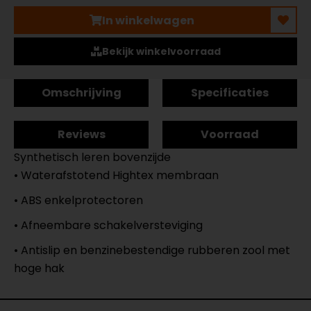
In winkelwagen
Bekijk winkelvoorraad
Omschrijving
Specificaties
Reviews
Voorraad
Synthetisch leren bovenzijde
• Waterafstotend Hightex membraan
• ABS enkelprotectoren
• Afneembare schakelversteviging
• Antislip en benzinebestendige rubberen zool met
hoge hak