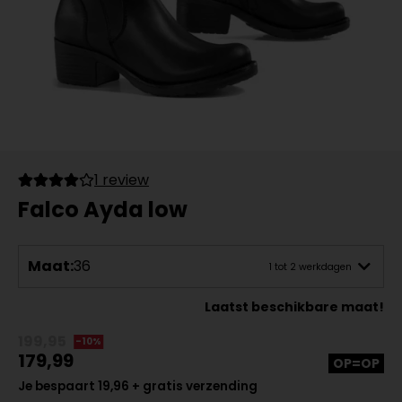
1 review
Falco Ayda low
Maat:
36
1 tot 2 werkdagen
Laatst beschikbare maat!
199,95
-10%
179,99
OP=OP
Je bespaart 19,96 + gratis verzending