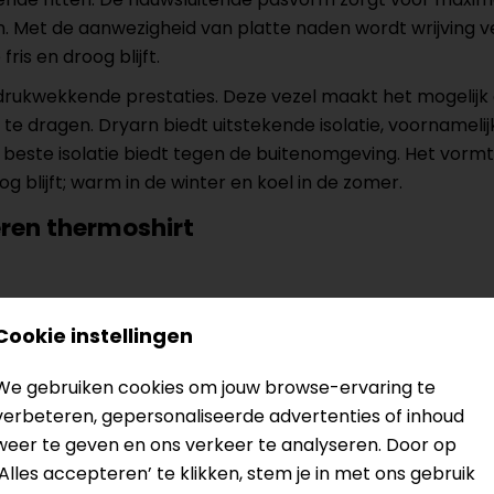
 Met de aanwezigheid van platte naden wordt wrijving ver
is en droog blijft.
rukwekkende prestaties. Deze vezel maakt het mogelijk 
 te dragen. Dryarn biedt uitstekende isolatie, voornamel
e beste isolatie biedt tegen de buitenomgeving. Het vorm
 blijft; warm in de winter en koel in de zomer.
eren thermoshirt
Cookie instellingen
van het shirt
We gebruiken cookies om jouw browse-ervaring te
verbeteren, gepersonaliseerde advertenties of inhoud
weer te geven en ons verkeer te analyseren. Door op
‘Alles accepteren’ te klikken, stem je in met ons gebruik
? Neem dan
contact
met ons op of kom langs in één van
o