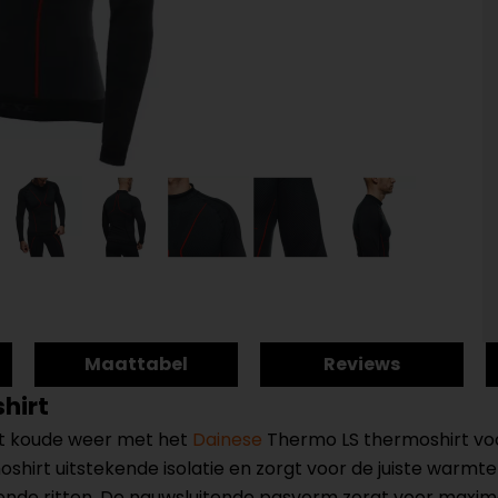
Maattabel
Reviews
hirt
het koude weer met het
Dainese
Thermo LS thermoshirt voo
shirt uitstekende isolatie en zorgt voor de juiste warmte
agende ritten. De nauwsluitende pasvorm zorgt voor maxima