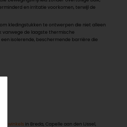
minderd en irritatie voorkomen, terwijl de
om kledingstukken te ontwerpen die niet alleen
ijk vanwege de laagste thermische
t een isolerende, beschermende barrière die
nze winkels
in Breda, Capelle aan den IJssel,