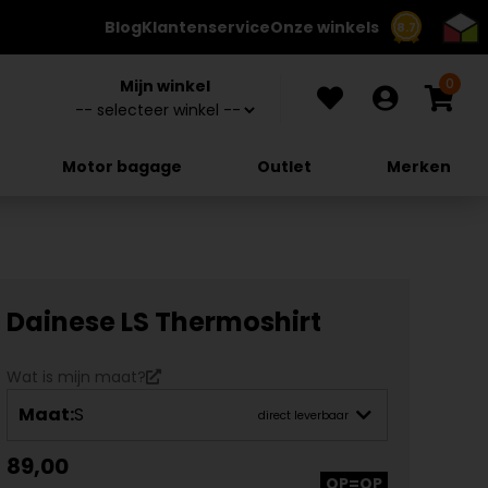
Blog
Klantenservice
Onze winkels
8.7
0
Mijn winkel
Motor bagage
Outlet
Merken
Dainese LS Thermoshirt
Wat is mijn maat?
Maat:
S
direct leverbaar
89,00
OP=OP