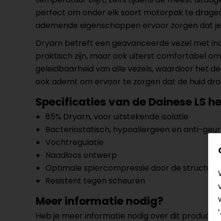
perfect om onder elk soort motorpak te dragen.
ademende eigenschappen ervoor zorgen dat je fr
Dryarn betreft een geavanceerde vezel met ind
praktisch zijn, maar ook uiterst comfortabel om
geleidbaarheid van alle vezels, waardoor het d
ook ademt om ervoor te zorgen dat de huid droog
Specificaties van de Dainese LS h
85% Dryarn, voor uitstekende isolatie
Bacteriostatisch, hypoallergeen en anti-geur
Vochtregulatie
Naadloos ontwerp
Optimale spiercompressie door de structuur 
Resistent tegen scheuren
Meer informatie nodig?
Heb je meer informatie nodig over dit product