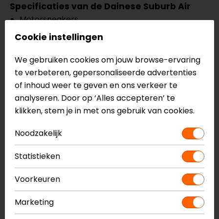
Specificaties van de Dainese Suburb Air
Motorsneakers
Urban
Cookie instellingen
Ademend bovenwerk van stof en microvezel
Voering van mesh
We gebruiken cookies om jouw browse-ervaring
Harde inzetstukken op enkel met D-Foam aan
te verbeteren, gepersonaliseerde advertenties
binnenzijde
of inhoud weer te geven en ons verkeer te
Schakelpad
analyseren. Door op ‘Alles accepteren’ te
Vetersluiting
klikken, stem je in met ons gebruik van cookies.
Groundtrax rubberen buitenzool
Noodzakelijk
Ortholite voetbed
CE EN 13634
Statistieken
Meer informatie nodig?
Voorkeuren
Heb je meer informatie nodig over dit product?
Neem dan
contact
met ons op of kom langs in één
Marketing
van
onze winkels
in Breda, Capelle aan den IJssel,