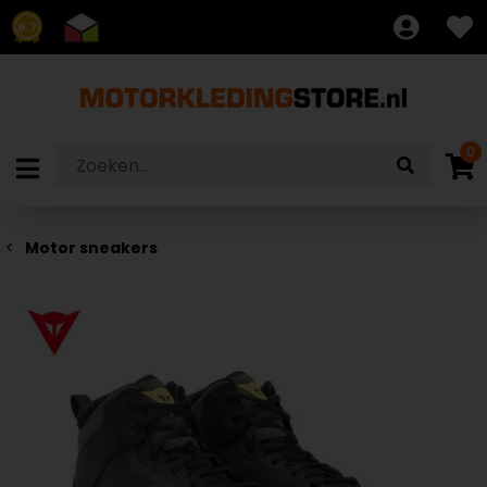
8.7
0
Motor sneakers