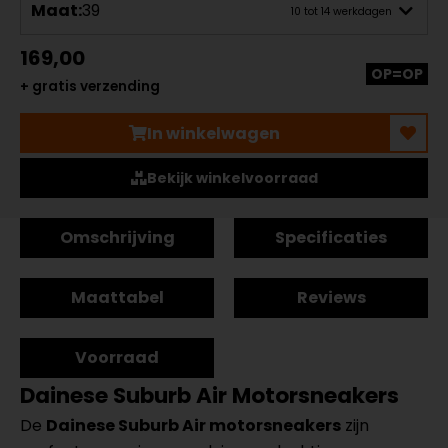
Maat:
39
10 tot 14 werkdagen
169,00
OP=OP
+ gratis verzending
In winkelwagen
Bekijk winkelvoorraad
Omschrijving
Specificaties
Maattabel
Reviews
Voorraad
Dainese Suburb Air Motorsneakers
De
Dainese Suburb Air motorsneakers
zijn