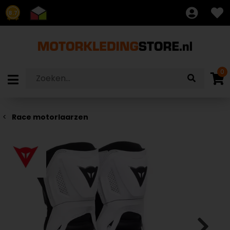
8.7
0
Race motorlaarzen