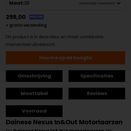
Maat:
38
momenteel uitverkocht
299,00
NIEUW
+ gratis verzending
Dit product is in deze kleur en maat combinatie
momenteel uitverkocht.
Hou me op de hoogte
Omschrijving
Specificaties
Maattabel
Reviews
Voorraad
Dainese Nexus In&Out Motorlaarzen
De
Dainese Nexus In&Out motorlaarzen
zijn