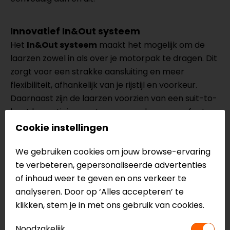
Innovatief In&Out systeem
Het
In&Out systeem
maakt het mogelijk om de
laarzen zowel in als over je motorpak te dragen. Dit
zorgt voor een strakke aansluiting en meer
flexibiliteit, afhankelijk van je rijstijl en voorkeur.
Daarnaast zijn de laarzen voorzien van een suit-to-
boot bevestigingssysteem, waardoor ze perfect
aansluiten op je motorpak.
Cookie instellingen
We gebruiken cookies om jouw browse-ervaring
Specificaties van de Dainese Nexus In&Out
te verbeteren, gepersonaliseerde advertenties
Race Motorlaarzen
of inhoud weer te geven en ons verkeer te
Sportief/Race
analyseren. Door op ‘Alles accepteren’ te
Microfiber en D-Stone
klikken, stem je in met ons gebruik van cookies.
Axial Distortion Control System in TPU
Versterkte hiel
Noodzakelijk