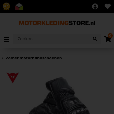
8.7
0
Zomer motorhandschoenen