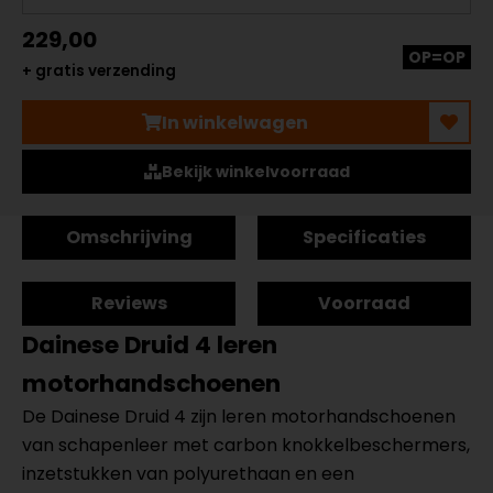
229,00
OP=OP
+ gratis verzending
In winkelwagen
Bekijk winkelvoorraad
Omschrijving
Specificaties
Reviews
Voorraad
Dainese Druid 4 leren
motorhandschoenen
De Dainese Druid 4 zijn leren motorhandschoenen
van schapenleer met carbon knokkelbeschermers,
inzetstukken van polyurethaan en een