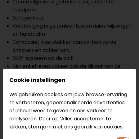
Trommelgeverfd geitenleer, superzachte
handpalm
Schapenleer
Versteviging in geitenleer tussen duim, wijsvinger
en handpalm
Composiet inzetstukken van carbon op de
knokkels en achterkant
DCP-systeem op de pink
Eén enkel leren paneel aan de zijkant van de
hand
Cookie instellingen
Polyurethaan inzetstukken op de handpalm en
vingergewrichten
We gebruiken cookies om jouw browse-ervaring
Viervoudige elastiek tussen de knokkels en de
te verbeteren, gepersonaliseerde advertenties
handrug
of inhoud weer te geven en ons verkeer te
Versterkte voorgevormde manchet constructie
analyseren. Door op ‘Alles accepteren’ te
Inzetstukken van thermoplastische hars aan de
klikken, stem je in met ons gebruik van cookies.
zijkant van de pink
Perforatie aan de binnenkant van de vinger