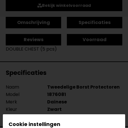
Bekijk winkelvoorraad
Omschrijving
Specificaties
Reviews
Voorraad
DOUBLE CHEST (5 pcs)
Specificaties
Naam
Tweedelige Borst Protectoren
Model
1876081
Merk
Dainese
Kleur
Zwart
Protectieniveau
Level 1
Cookie instellingen