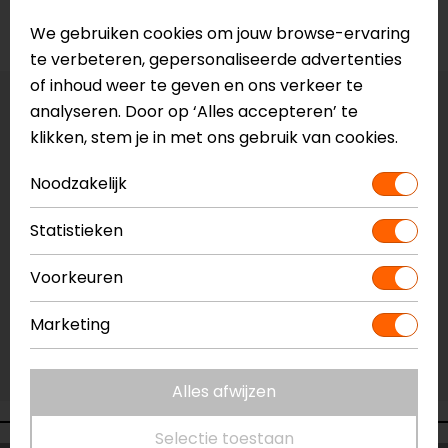
Voorraad
We gebruiken cookies om jouw browse-ervaring
te verbeteren, gepersonaliseerde advertenties
of inhoud weer te geven en ons verkeer te
analyseren. Door op ‘Alles accepteren’ te
Vestiging Apeldoorn
klikken, stem je in met ons gebruik van cookies.
Niet op voorraad
Vestiging Breda
Noodzakelijk
Niet op voorraad
Statistieken
Vestiging Capelle a/d IJssel
Niet op voorraad
Voorkeuren
Vestiging Eindhoven
Niet op voorraad
Marketing
Vestiging Vianen
Ruime voorraad
Alles afwijzen
Selectie toestaan