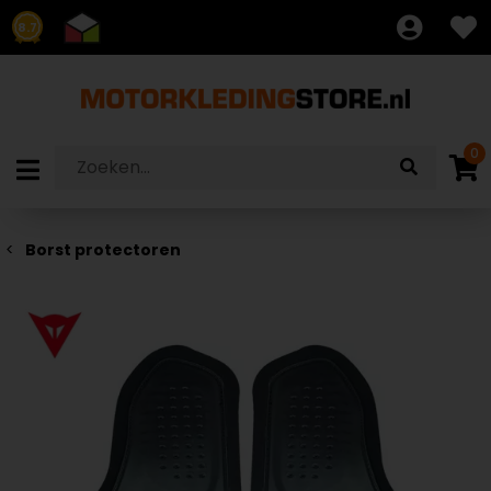
8.7
0
Borst protectoren