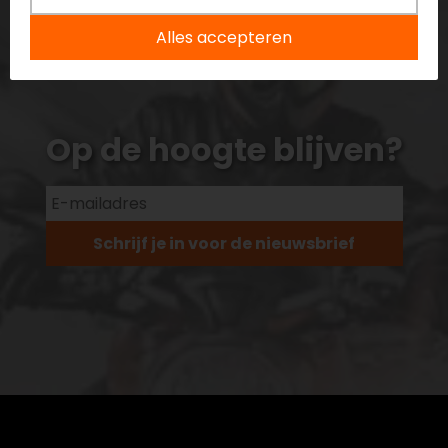
Alles accepteren
Op de hoogte blijven?
Schrijf je in voor de nieuwsbrief