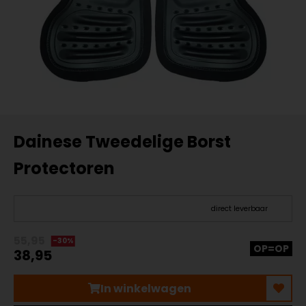
Dainese Tweedelige Borst
Protectoren
direct leverbaar
55,95
-30%
OP=OP
38,95
In winkelwagen