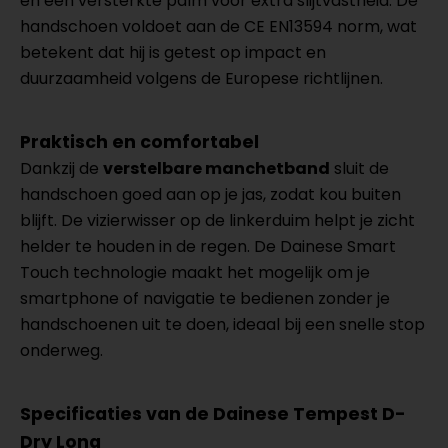
en een versterkte palm voor extra slijtvastheid. De
handschoen voldoet aan de CE EN13594 norm, wat
betekent dat hij is getest op impact en
duurzaamheid volgens de Europese richtlijnen.
Praktisch en comfortabel
Dankzij de
verstelbare manchetband
sluit de
handschoen goed aan op je jas, zodat kou buiten
blijft. De vizierwisser op de linkerduim helpt je zicht
helder te houden in de regen. De Dainese Smart
Touch technologie maakt het mogelijk om je
smartphone of navigatie te bedienen zonder je
handschoenen uit te doen, ideaal bij een snelle stop
onderweg.
Specificaties van de Dainese Tempest D-
Dry Long