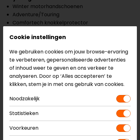
Winter motorhandschoenen
Adventure/Touring
Comfortech knokkelprotector
Versterkte palm
Cookie instellingen
Ademend waterdicht D-dry membraan
Thermovoering
We gebruiken cookies om jouw browse-ervaring
Vizierwisser op linkerduim
te verbeteren, gepersonaliseerde advertenties
Reflecterende details
of inhoud weer te geven en ons verkeer te
Dainese Smart Tocuh
analyseren. Door op ‘Alles accepteren’ te
Verstelbare manchetband
klikken, stem je in met ons gebruik van cookies.
CE EN13594
Noodzakelijk
Meer informatie nodig?
Heb je meer informatie nodig over dit product?
Statistieken
Neem dan
contact
met ons op of kom langs in één
Voorkeuren
van
onze winkels
in Breda, Capelle aan den IJssel,
Eindhoven, Vianen of Apeldoorn. In de winkels kun je