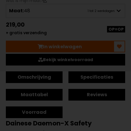
Wat is mijn maat?
Maat:
48
1 tot 2 werkdagen
219,00
OP=OP
+ gratis verzending
In winkelwagen
Bekijk winkelvoorraad
Omschrijving
Specificaties
Maattabel
Reviews
Voorraad
Dainese Daemon-X Safety