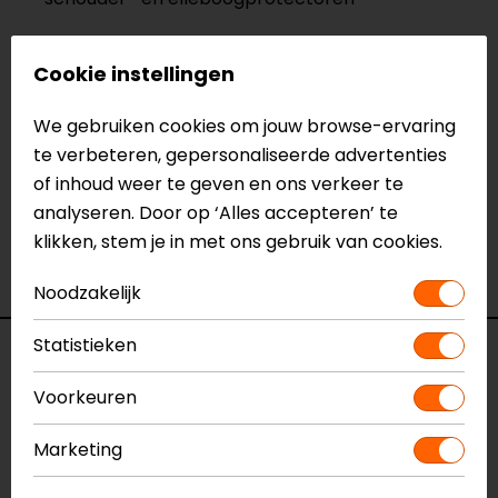
Meer informatie nodig?
Cookie instellingen
Heb je meer informatie nodig over dit product?
Neem dan
contact
met ons op of kom langs in één
We gebruiken cookies om jouw browse-ervaring
van
onze winkels
in Breda, Capelle aan den IJssel,
te verbeteren, gepersonaliseerde advertenties
Eindhoven, Vianen of Apeldoorn. In de winkels kun je
of inhoud weer te geven en ons verkeer te
het product bekijken & passen en staan onze
analyseren. Door op ‘Alles accepteren’ te
verkoopmedewerkers voor je klaar met advies.
klikken, stem je in met ons gebruik van cookies.
Bekijk ook eens onze
andere motorhoodies.
Noodzakelijk
Statistieken
Specificaties
Voorkeuren
Naam
Daemon X-Safety
motorhoodie
Marketing
Model
201735263