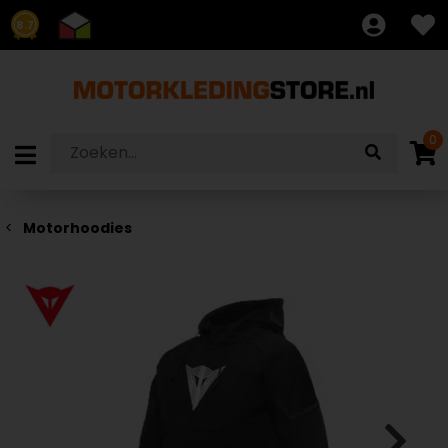
8.7
0
Motorhoodies