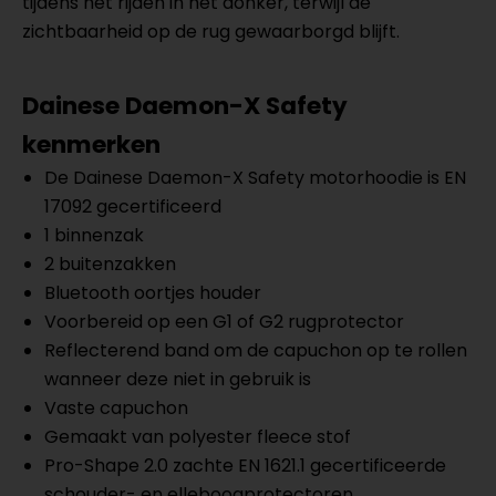
tijdens het rijden in het donker, terwijl de
zichtbaarheid op de rug gewaarborgd blijft.
Dainese Daemon-X Safety
kenmerken
De Dainese Daemon-X Safety motorhoodie is EN
17092 gecertificeerd
1 binnenzak
2 buitenzakken
Bluetooth oortjes houder
Voorbereid op een G1 of G2 rugprotector
Reflecterend band om de capuchon op te rollen
wanneer deze niet in gebruik is
Vaste capuchon
Gemaakt van polyester fleece stof
Pro-Shape 2.0 zachte EN 1621.1 gecertificeerde
schouder- en elleboogprotectoren