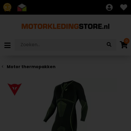
8.7
0
Motor thermopakken