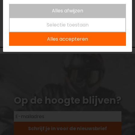
Vestiging Eindhoven
Alles afwijzen
Beperkte voorraad
Selectie toestaan
Vestiging Vianen
Beperkte voorraad
Alles accepteren
Op de hoogte blijven?
Schrijf je in voor de nieuwsbrief