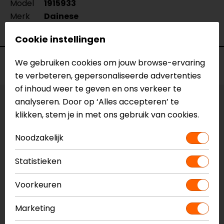
Model
1915933
Merk
Dainese
Kleur
Zwart-Fluor
Cookie instellingen
We gebruiken cookies om jouw browse-ervaring
Voorraad
te verbeteren, gepersonaliseerde advertenties
of inhoud weer te geven en ons verkeer te
analyseren. Door op ‘Alles accepteren’ te
Maat:
XS/S
klikken, stem je in met ons gebruik van cookies.
Laatst beschikbare maat!
Noodzakelijk
Vestiging Apeldoorn
Statistieken
Niet op voorraad
Vestiging Breda
Voorkeuren
Niet op voorraad
Vestiging Capelle a/d IJssel
Marketing
Ruime voorraad