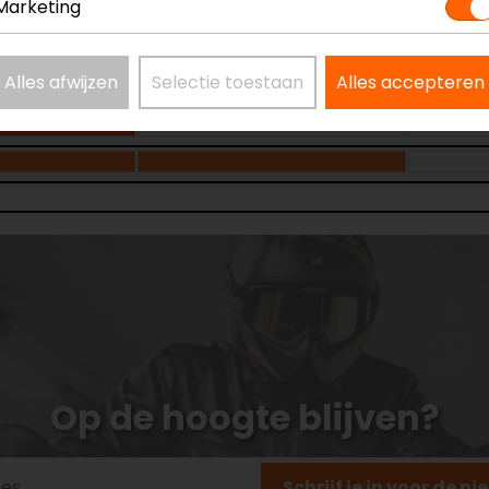
Marketing
Alles afwijzen
Selectie toestaan
Alles accepteren
Op de hoogte blijven?
Schrijf je in voor de n