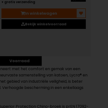
+ gratis verzending
In winkelwagen
Bekijk winkelvoorraad
Voorraad
mbineert met het comfort en gemak van een
heurvaste samenstelling van katoen, Lycra® en
t gebied van industriële veiligheid, is beter
l. Verhoogde bescherming in een enkellaags
uperior Protection Chino-broek is prEN 17092-