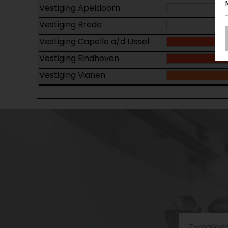
Vestiging Apeldoorn
Vestiging Breda
Vestiging Capelle a/d IJssel
Vestiging Eindhoven
Vestiging Vianen