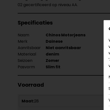
02 gecertificeerd op niveau AA.
Specificaties
Naam
Chinos Motorjeans
Merk
Dainese
Aanritsbaar
Niet aanritsbaar
Materiaal
denim
Seizoen
Zomer
Pasvorm
Slim fit
Voorraad
Maat:
28