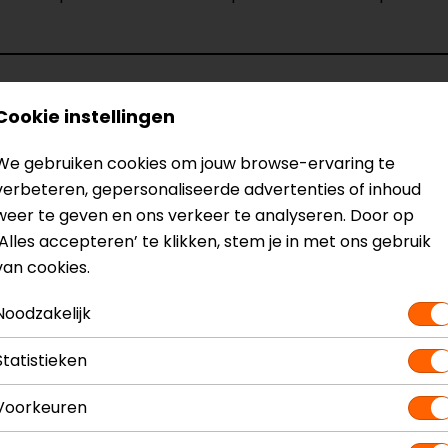
Cookie instellingen
Model
1755144
We gebruiken cookies om jouw browse-ervaring te
Kleur
Blauw
verbeteren, gepersonaliseerde advertenties of inhoud
Certificeringsklasse
AA
weer te geven en ons verkeer te analyseren. Door op
Rijstijl
Urban
‘Alles accepteren’ te klikken, stem je in met ons gebruik
Ventilatie
Luchtdoorl
van cookies.
Noodzakelijk
Statistieken
Voorkeuren