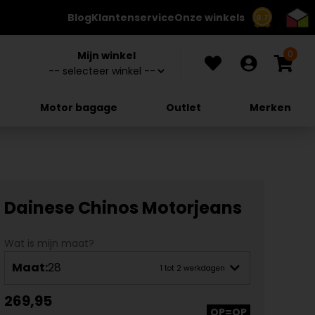
Blog
Klantenservice
Onze winkels
8.7
0
Mijn winkel
Motor bagage
Outlet
Merken
Dainese Chinos Motorjeans
Wat is mijn maat?
Maat:
28
1 tot 2 werkdagen
269,95
OP=OP