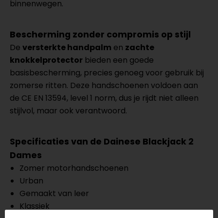
binnenwegen.
Bescherming zonder compromis op stijl
De
versterkte handpalm
en
zachte
knokkelprotector
bieden een goede
basisbescherming, precies genoeg voor gebruik bij
zomerse ritten. Deze handschoenen voldoen aan
de CE EN 13594, level 1 norm, dus je rijdt niet alleen
stijlvol, maar ook verantwoord.
Specificaties van de Dainese Blackjack 2
Dames
Zomer motorhandschoenen
Urban
Gemaakt van leer
Klassiek