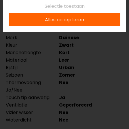
Specificaties
Selectie toestaan
Naam
Blackjack 2 Dames
Alles accepteren
Motorhandschoenen
Model
2018100030
Merk
Dainese
Kleur
Zwart
Manchetlengte
Kort
Materiaal
Leer
Rijstijl
Urban
Seizoen
Zomer
Thermovoering
Nee
Ja/Nee
Touch tip aanwezig
Ja
Ventilatie
Geperforeerd
Vizier wisser
Nee
Waterdicht
Nee