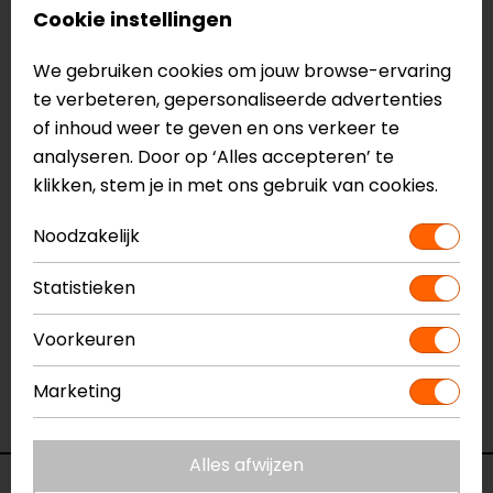
Versterkte handpalm
Cookie instellingen
Zachte knokkelprotector
Deels geperforeerde bovenhand
We gebruiken cookies om jouw browse-ervaring
Dainese Smart Touch
te verbeteren, gepersonaliseerde advertenties
Elastische inzetstukken
of inhoud weer te geven en ons verkeer te
CE EN 13594, level 1
analyseren. Door op ‘Alles accepteren’ te
klikken, stem je in met ons gebruik van cookies.
Meer informatie nodig?
Heb je meer informatie nodig over dit product?
Noodzakelijk
Neem dan
contact
met ons op of kom langs in één
Statistieken
van
onze winkels
in Breda, Capelle aan den IJssel,
Eindhoven, Vianen of Apeldoorn. In de winkels kun je
Voorkeuren
het product bekijken & passen en staan onze
verkoopmedewerkers voor je klaar met advies.
Marketing
Bekijk onze andere
zomer motorhandschoenen.
Alles afwijzen