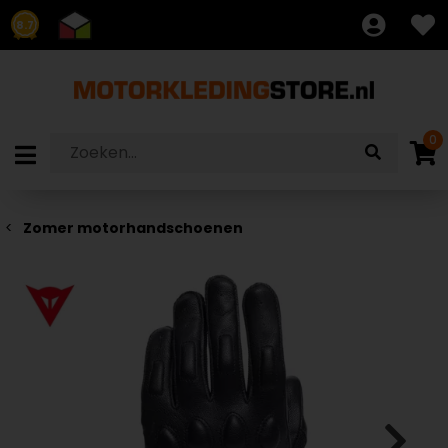
8.7
0
Zomer motorhandschoenen