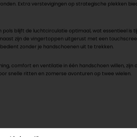
den. Extra verstevigingen op strategische plekken bie
pols blijft de luchtcirculatie optimaal, wat essentieel is t
naast zijn de vingertoppen uitgerust met een touchscreen
bedient zonder je handschoenen uit te trekken.
rming, comfort en ventilatie in één handschoen willen, z
oor snelle ritten en zomerse avonturen op twee wielen.