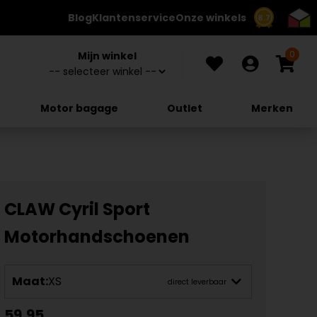
Blog
Klantenservice
Onze winkels
8.7
0
Mijn winkel
Motor bagage
Outlet
Merken
CLAW Cyril Sport
Motorhandschoenen
Maat:
XS
direct leverbaar
59,95