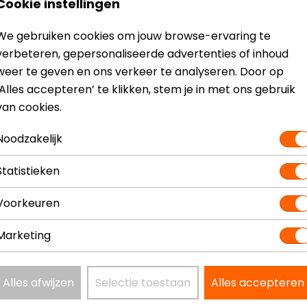
Cookie instellingen
 van de handschoen
ilatie
We gebruiken cookies om jouw browse-ervaring te
verbeteren, gepersonaliseerde advertenties of inhoud
weer te geven en ons verkeer te analyseren. Door op
‘Alles accepteren’ te klikken, stem je in met ons gebruik
van cookies.
? Neem dan
contact
met ons op of kom langs in één van
o
kun je het product bekijken & passen en staan onze verko
Noodzakelijk
Statistieken
Voorkeuren
andschoenen
Marketing
Model
Kleur
Materiaal
Alles afwijzen
Selectie toestaan
Alles accepteren
Seizoen
Touch tip 