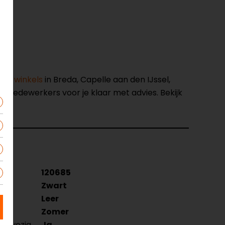
nze winkels
in Breda, Capelle aan den IJssel,
opmedewerkers voor je klaar met advies. Bekijk
120685
Zwart
Leer
Zomer
aanwezig
Ja