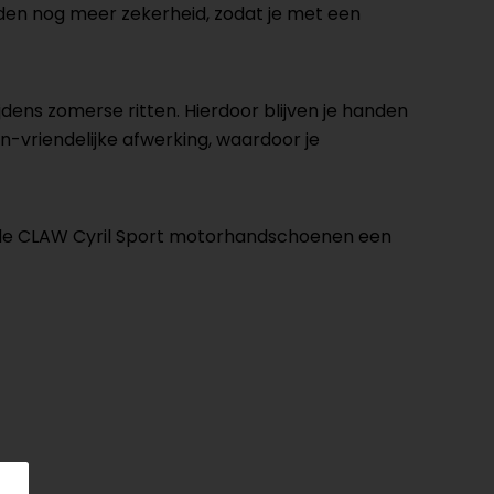
den nog meer zekerheid, zodat je met een
ijdens zomerse ritten. Hierdoor blijven je handen
-vriendelijke afwerking, waardoor je
ijn de CLAW Cyril Sport motorhandschoenen een