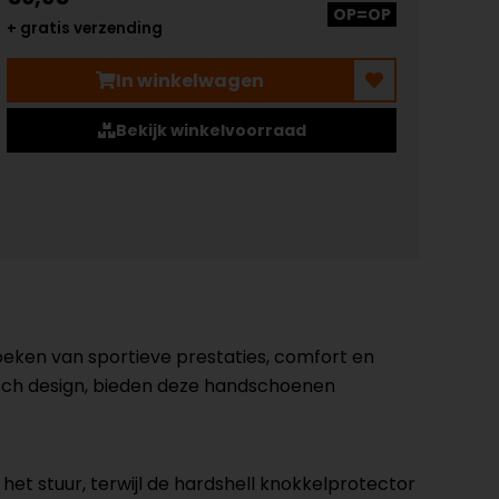
OP=OP
+ gratis verzending
In winkelwagen
Bekijk winkelvoorraad
oeken van sportieve prestaties, comfort en
sch design, bieden deze handschoenen
t stuur, terwijl de hardshell knokkelprotector