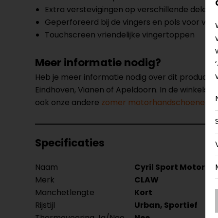
Extra verstevigingen op verschillende delen
Geperforeerd bij de vingers en pols voor vent
Touchscreen vriendelijke vingertoppen
Meer informatie nodig?
Heb je meer informatie nodig over dit product
Eindhoven, Vianen of Apeldoorn. In de winkels 
ook onze andere
zomer motorhandschoenen.
Specificaties
Naam
Cyril Sport Motorh
Merk
CLAW
Manchetlengte
Kort
Rijstijl
Urban, Sportief
Thermovoering Ja/Nee
Nee