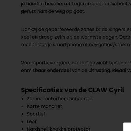
je handen beschermt tegen impact en schaafwon
gerust hart de weg op gaat.
Dankzij de geperforeerde zones bij de vingers en 
koel en droog, zelfs op de warmste dagen. Daar
moeiteloos je smartphone of navigatiesysteem 
Voor sportieve rijders die lichtgewicht besche
onmisbaar onderdeel van de uitrusting. Ideaal v
Specificaties van de CLAW Cyril
Zomer motorhandschoenen
Korte manchet
Sportief
Leer
Hardshell knokkelprotector