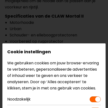
mogelijkheid om de hoodie aan te passen aan je
voorkeur en rijstijl.
Specificaties van de CLAW Mortal II
Motorhoodie
Urban
Schouder- en elleboogprotectoren
Voorbereid op rugprotector
Volledig met kevlar gevoerd
Cookie instellingen
2 zakken aan voorzijde
Waterproof binnenzak
We gebruiken cookies om jouw browse-ervaring
CE EN17092
te verbeteren, gepersonaliseerde advertenties
Meer informatie nodig?
of inhoud weer te geven en ons verkeer te
analyseren. Door op ‘Alles accepteren’ te
Heb je meer informatie nodig over dit product?
klikken, stem je in met ons gebruik van cookies.
Neem dan
contact
met ons op of kom langs in één
van
onze winkels
in Breda, Capelle aan den IJssel,
Noodzakelijk
Eindhoven, Vianen of Apeldoorn. In de winkels kun je
het product bekijken & passen en staan onze