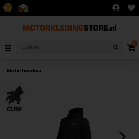
8.7
0
Motorhoodies