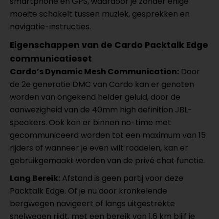
smartphone en GPS, waardoor je zonder enige
moeite schakelt tussen muziek, gesprekken en
navigatie-instructies.
Eigenschappen van de Cardo Packtalk Edge
communicatieset
Cardo’s Dynamic Mesh Communication:
Door
de 2e generatie DMC van Cardo kan er genoten
worden van ongekend helder geluid, door de
aanwezigheid van de 40mm high definition JBL-
speakers. Ook kan er binnen no-time met
gecommuniceerd worden tot een maximum van 15
rijders of wanneer je even wilt roddelen, kan er
gebruikgemaakt worden van de privé chat functie.
Lang Bereik:
Afstand is geen partij voor deze
Packtalk Edge. Of je nu door kronkelende
bergwegen navigeert of langs uitgestrekte
snelwegen rijdt, met een bereik van 1,6 km blijf je