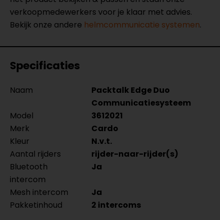
verkoopmedewerkers voor je klaar met advies.
Bekijk onze andere
helmcommunicatie systemen
.
Specificaties
Naam
Packtalk Edge Duo
Communicatiesysteem
Model
3612021
Merk
Cardo
Kleur
N.v.t.
Aantal rijders
rijder-naar-rijder(s)
Bluetooth
Ja
intercom
Mesh intercom
Ja
Pakketinhoud
2 intercoms