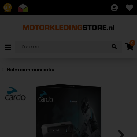
8.7
0
Helm communicatie