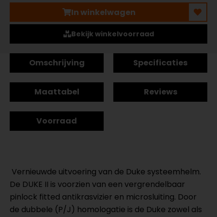
In winkelwagen
Bekijk winkelvoorraad
Omschrijving
Specificaties
Maattabel
Reviews
Voorraad
Vernieuwde uitvoering van de Duke systeemhelm.
De DUKE II is voorzien van een vergrendelbaar
pinlock fitted antikrasvizier en microsluiting. Door
de dubbele (P/J) homologatie is de Duke zowel als