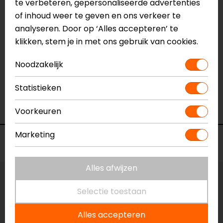
te verbeteren, gepersonaliseerde advertenties
Merk
Caberg
of inhoud weer te geven en ons verkeer te
Kleur
Mat Antraciet
analyseren. Door op ‘Alles accepteren’ te
Certificering
ECE 22.05
klikken, stem je in met ons gebruik van cookies.
Communicatie
Universeel voorbereid
Kinbandsluiting
Ratelsluiting
Noodzakelijk
Materiaal
Thermoplastic
Pinlock
Inbegrepen
Statistieken
Rijstijl
Touring
Geïntegreerd zonnevizier
Ja
Voorkeuren
Marketing
Voorraad
Alles afwijzen
Maat:
S
Selectie toestaan
Laatst beschikbare maat!
Alles accepteren