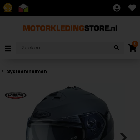
8.7
0
Systeemhelmen