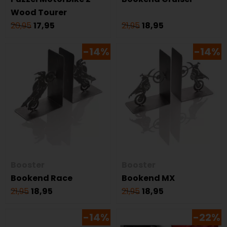
Wood Tourer
20,95
17,95
21,95
18,95
-14%
-14%
Booster
Booster
Bookend Race
Bookend MX
21,95
18,95
21,95
18,95
-14%
-22%