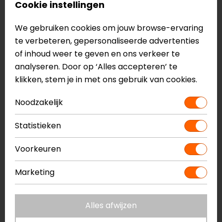
Cookie instellingen
We gebruiken cookies om jouw browse-ervaring
te verbeteren, gepersonaliseerde advertenties
of inhoud weer te geven en ons verkeer te
analyseren. Door op ‘Alles accepteren’ te
SW-Motech
klikken, stem je in met ons gebruik van cookies.
TRAX ALUMINIUM FLES
(0,6 LTR.).
Noodzakelijk
14,99
Statistieken
Waarom cadeaus voor motorrijders
Voorkeuren
zo bijzonder zijn
Een cadeau voor een motorrijder draait om meer dan
Marketing
alleen geven. Het gaat om het ondersteunen van hun
passie en het versterken van hun rijervaring. Cadeaus
Alles afwijzen
zoals sleutelhangers, praktische onderhoudssets en
stijlvolle accessoires zijn niet alleen handig, maar laten