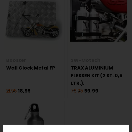
Booster
SW-Motech
Wall Clock Metal FP
TRAX ALUMINIUM
FLESSEN KIT (2 ST. 0,6
LTR.).
21,95
18,95
76,95
59,99