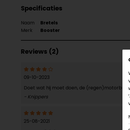
Specificaties
Naam
Bretels
Merk
Booster
Reviews (2)
09-10-2023
Doet wat hij moet doen, de (regen)motorbroe
- Knippers
25-08-2021