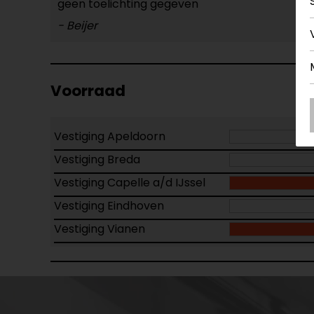
geen toelichting gegeven
- Beijer
Voorraad
Vestiging Apeldoorn
Vestiging Breda
Vestiging Capelle a/d IJssel
Vestiging Eindhoven
Vestiging Vianen