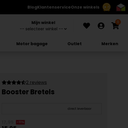
Blog
Klantenservice
Onze winkels
8.7
0
Mijn winkel
Motor bagage
Outlet
Merken
2 reviews
Booster Bretels
direct leverbaar
17,95
-11%