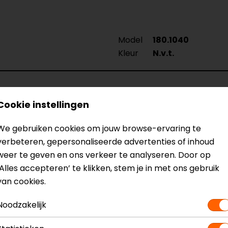
Model
180.1040
Kleur
N.v.t.
Cookie instellingen
We gebruiken cookies om jouw browse-ervaring te
verbeteren, gepersonaliseerde advertenties of inhoud
k hoog houden.
weer te geven en ons verkeer te analyseren. Door op
‘Alles accepteren’ te klikken, stem je in met ons gebruik
van cookies.
Noodzakelijk