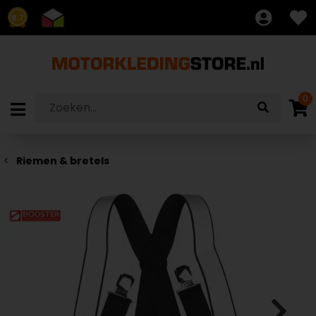
8.7
0
Riemen & bretels