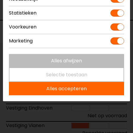
- Beijer
Statistieken
Voorkeuren
Voorraad
Marketing
Vestiging Apeldoorn
Alles afwijzen
Niet op voorraad
Vestiging Breda
Selectie toestaan
Niet op voorraad
Alles accepteren
Vestiging Capelle a/d IJssel
Beperkte voorraad
Vestiging Eindhoven
Niet op voorraad
Vestiging Vianen