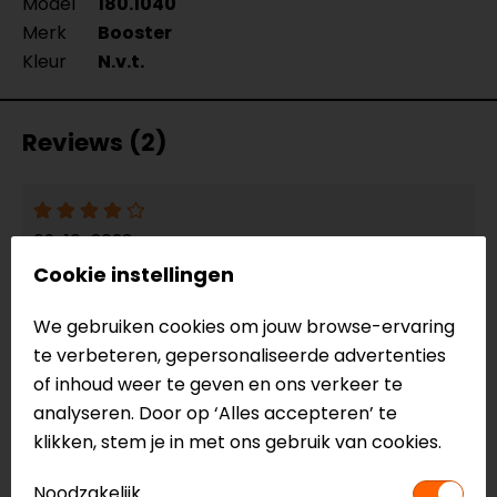
Model
180.1040
Merk
Booster
Kleur
N.v.t.
Reviews (2)
09-10-2023
Cookie instellingen
Doet wat hij moet doen, de (regen)motorbroek
hoog houden.
We gebruiken cookies om jouw browse-ervaring
- Knippers
te verbeteren, gepersonaliseerde advertenties
of inhoud weer te geven en ons verkeer te
analyseren. Door op ‘Alles accepteren’ te
25-08-2021
klikken, stem je in met ons gebruik van cookies.
geen toelichting gegeven
Noodzakelijk