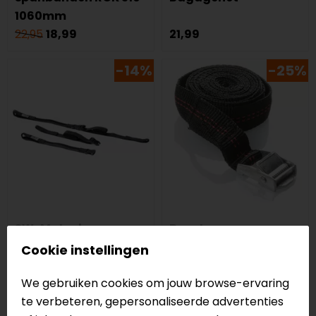
1060mm
22,95
18,99
21,99
-14%
-25%
SW-Motech
Booster
ROK Straps 45-140 cm
Bagageriem
Cookie instellingen
verstelbare
We gebruiken cookies om jouw browse-ervaring
spanbanden
te verbeteren, gepersonaliseerde advertenties
28,95
24,99
3,95
2,95