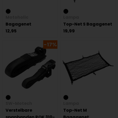
Motoholic
Lampa
Bagagenet
Top-Net S Bagagenet
12,95
19,99
-17%
SW-Motech
Lampa
Verstelbare
Top-Net M
spanbanden ROK 310-
Bagagenet