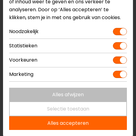
of inhoud weer te geven en ons verkeer te
-17%
analyseren. Door op ‘Alles accepteren’ te
klikken, stem je in met ons gebruik van cookies.
Noodzakelijk
Statistieken
Voorkeuren
Marketing
Booster
Kriega
Bagagenetbinder Eco
Cam strap set OS-
series
Alles afwijzen
5,95
4,95
35,00
Selectie toestaan
-11%
Alles accepteren