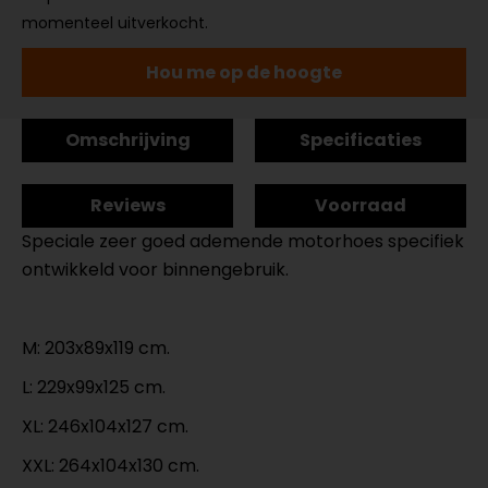
momenteel uitverkocht.
Hou me op de hoogte
Omschrijving
Specificaties
Reviews
Voorraad
Speciale zeer goed ademende motorhoes specifiek
ontwikkeld voor binnengebruik.
M: 203x89x119 cm.
L: 229x99x125 cm.
XL: 246x104x127 cm.
XXL: 264x104x130 cm.