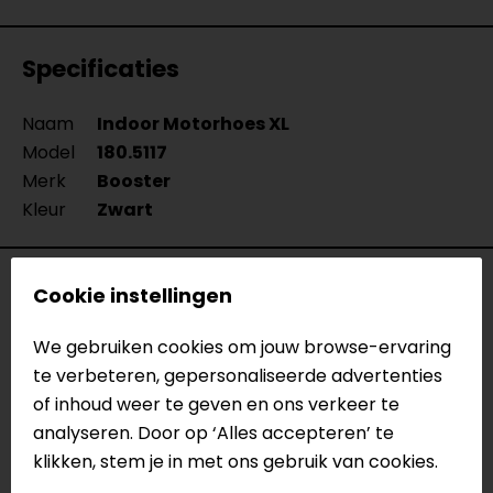
Specificaties
Naam
Indoor Motorhoes XL
Model
180.5117
Merk
Booster
Kleur
Zwart
Reviews (1)
Cookie instellingen
We gebruiken cookies om jouw browse-ervaring
te verbeteren, gepersonaliseerde advertenties
03-01-2022
of inhoud weer te geven en ons verkeer te
geen toelichting gegeven
analyseren. Door op ‘Alles accepteren’ te
- bosman
klikken, stem je in met ons gebruik van cookies.