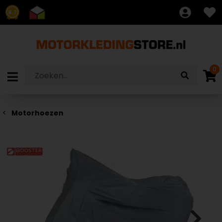
8.7
0
Motorhoezen