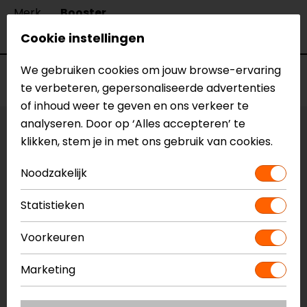
Merk
Booster
Kleur
Grijs
Cookie instellingen
We gebruiken cookies om jouw browse-ervaring
Voorraad
te verbeteren, gepersonaliseerde advertenties
of inhoud weer te geven en ons verkeer te
analyseren. Door op ‘Alles accepteren’ te
Kleur:
Grijs
klikken, stem je in met ons gebruik van cookies.
Vestiging Apeldoorn
Noodzakelijk
Niet op voorraad
Statistieken
Vestiging Breda
Niet op voorraad
Voorkeuren
Vestiging Capelle a/d IJssel
Marketing
Niet op voorraad
Vestiging Eindhoven