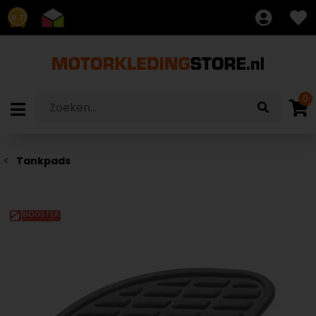
8.7
0
Tankpads