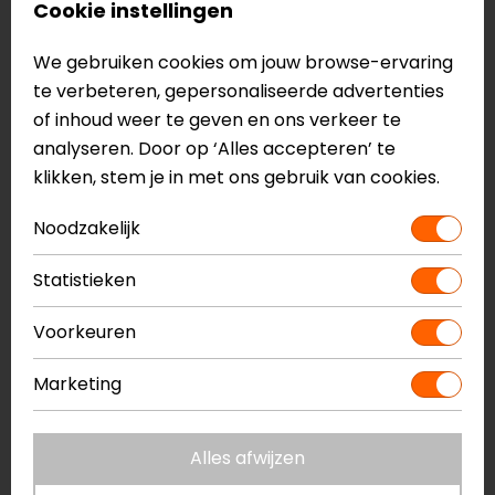
Cookie instellingen
We gebruiken cookies om jouw browse-ervaring
te verbeteren, gepersonaliseerde advertenties
of inhoud weer te geven en ons verkeer te
analyseren. Door op ‘Alles accepteren’ te
SW-Motech
klikken, stem je in met ons gebruik van cookies.
TRAX ALUMINIUM FLES
(0,6 LTR.).
Noodzakelijk
14,99
Statistieken
Waarom cadeaus voor motorrijders
Voorkeuren
zo bijzonder zijn
Een cadeau voor een motorrijder draait om meer dan
Marketing
alleen geven. Het gaat om het ondersteunen van hun
passie en het versterken van hun rijervaring. Cadeaus
Alles afwijzen
zoals sleutelhangers, praktische onderhoudssets en
stijlvolle accessoires zijn niet alleen handig, maar laten