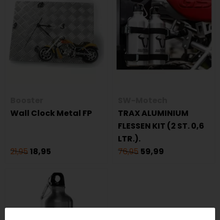
Booster
SW-Motech
Wall Clock Metal FP
TRAX ALUMINIUM
FLESSEN KIT (2 ST. 0,6
LTR.).
21,95
18,95
76,95
59,99