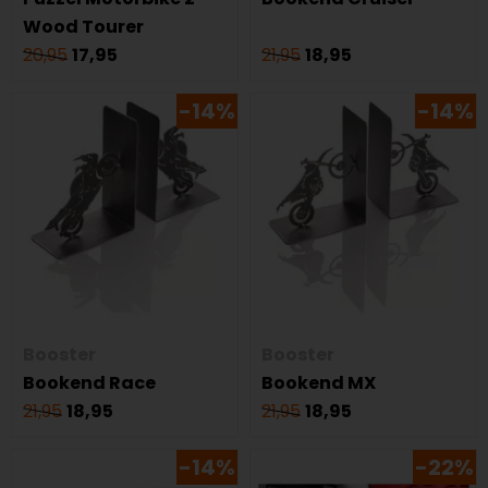
Wood Tourer
20,95
17,95
21,95
18,95
-14%
-14%
Booster
Booster
Bookend Race
Bookend MX
21,95
18,95
21,95
18,95
-14%
-22%