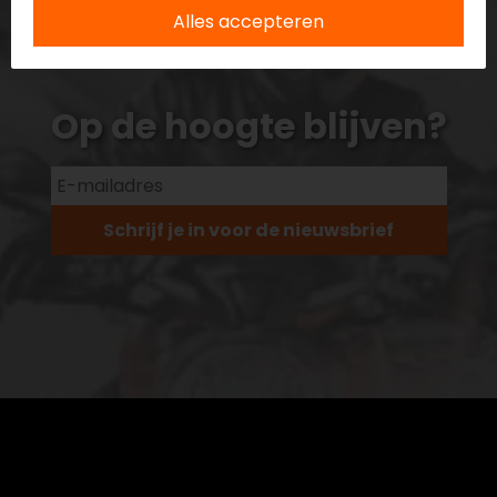
Alles accepteren
Op de hoogte blijven?
Schrijf je in voor de nieuwsbrief