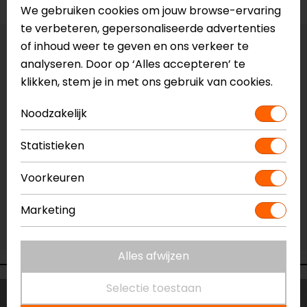
We gebruiken cookies om jouw browse-ervaring
te verbeteren, gepersonaliseerde advertenties
of inhoud weer te geven en ons verkeer te
Vestiging Apeldoorn
analyseren. Door op ‘Alles accepteren’ te
Gemiddelde voorraad
klikken, stem je in met ons gebruik van cookies.
Vestiging Breda
Niet op voorraad
Noodzakelijk
Vestiging Capelle a/d IJssel
Statistieken
Gemiddelde voorraad
Vestiging Eindhoven
Voorkeuren
Niet op voorraad
Marketing
Vestiging Vianen
Niet op voorraad
Alles afwijzen
Selectie toestaan