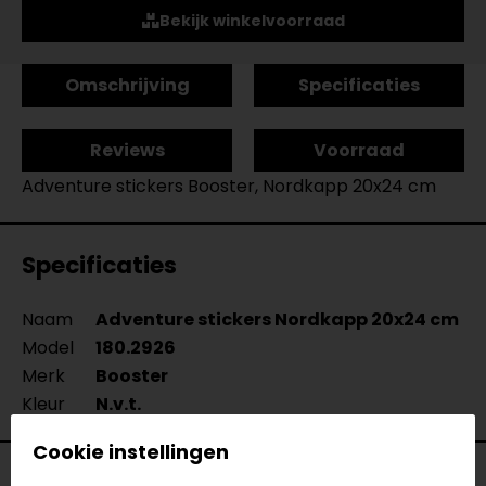
Bekijk winkelvoorraad
Omschrijving
Specificaties
Reviews
Voorraad
Adventure stickers Booster, Nordkapp 20x24 cm
Specificaties
Naam
Adventure stickers Nordkapp 20x24 cm
Model
180.2926
Merk
Booster
Kleur
N.v.t.
Cookie instellingen
Voorraad