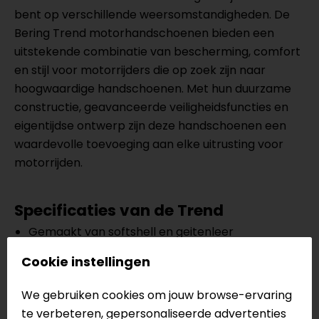
bent op verschillende weersomstandigheden. De
Bering Trend motorhandschoenen bieden een
uitstekende combinatie van bescherming, comfort
en stijl voor motorrijders die op zoek zijn naar
hoogwaardige handschoenen. Met hun duurzame
constructie, geavanceerde veiligheidsfuncties en
eigentijdse ontwerp zijn deze handschoenen een
waardevolle toevoeging aan elke uitrusting voor
motorrijden.
Specificaties van de Trend
Gemaakt van softshell en geitenleer
Thermische voering
Cookie instellingen
Waterdicht membraan
100% mesh voering gemaakt van REPREVE
We gebruiken cookies om jouw browse-ervaring
gerecyclede vezels
te verbeteren, gepersonaliseerde advertenties