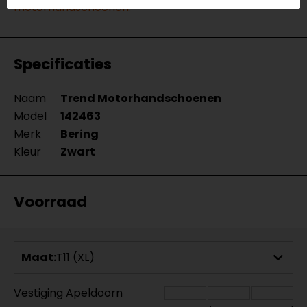
motorhandschoenen.
Specificaties
Naam
Trend Motorhandschoenen
Model
142463
Merk
Bering
Kleur
Zwart
Voorraad
Maat:
T11 (XL)
Vestiging Apeldoorn