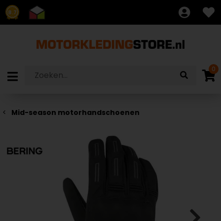
8.7
0
Mid-season motorhandschoenen