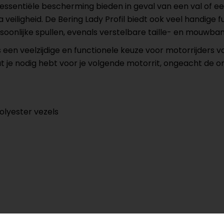
essentiële bescherming bieden in geval van een val of ee
iligheid. De Bering Lady Profil biedt ook veel handige fun
oonlijke spullen, evenals verstelbare taille- en mouwb
 een veelzijdige en functionele keuze voor motorrijders van
t je nodig hebt voor je volgende motorrit, ongeacht de 
lyester vezels