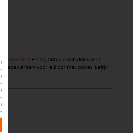
nze winkels
in Breda, Capelle aan den IJssel,
opmedewerkers voor je klaar met advies. Bekijk
84
t