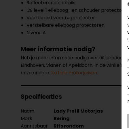
Reflecterende details
CE level 1 elleboog- en schouder protectore
Voorbereid voor rugprotector
Verstelbare elleboog protectoren
Niveau A
Meer informatie nodig?
Heb je meer informatie nodig over dit product
Eindhoven, Vianen of Apeldoorn. In de winkels 
onze andere
textiele motorjassen.
Specificaties
Naam
Lady Profil Motorjas
Merk
Bering
Aanritsbaar
Rits rondom