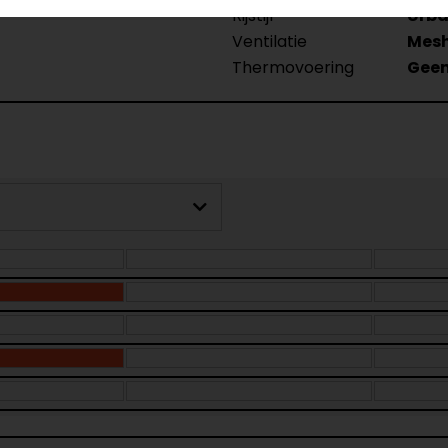
Rijstijl
Urb
Ventilatie
Mes
Thermovoering
Geen