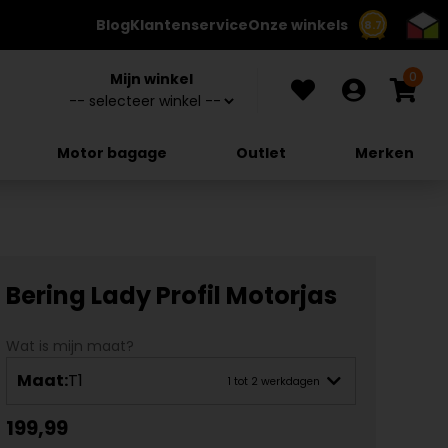
Blog
Klantenservice
Onze winkels
8.7
0
Mijn winkel
Motor bagage
Outlet
Merken
Bering Lady Profil Motorjas
Wat is mijn maat?
Maat:
T1
1 tot 2 werkdagen
199,99