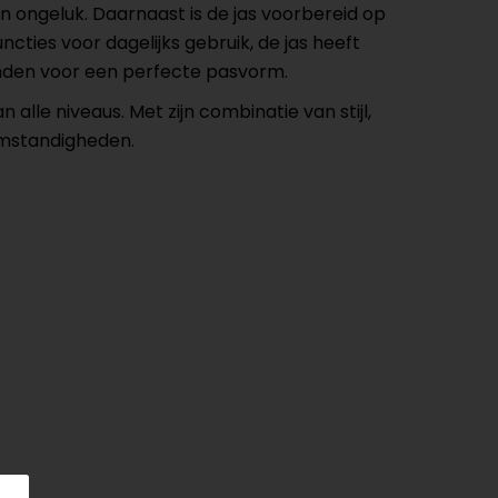
n ongeluk. Daarnaast is de jas voorbereid op
cties voor dagelijks gebruik, de jas heeft
anden voor een perfecte pasvorm.
 alle niveaus. Met zijn combinatie van stijl,
omstandigheden.