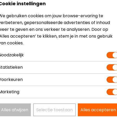
Cookie instellingen
n
We gebruiken cookies om jouw browse-ervaring te
verbeteren, gepersonaliseerde advertenties of inhoud
weer te geven en ons verkeer te analyseren. Door op
‘Alles accepteren’ te klikken, stem je in met ons gebruik
van cookies.
? Neem dan
contact
met ons op of kom langs in één van
o
Noodzakelijk
kun je het product bekijken & passen en staan onze verko
Statistieken
Voorkeuren
Marketing
Model
1430
Kleur
Zwar
Alles afwijzen
Selectie toestaan
Alles accepteren
Certificeringsklasse
A