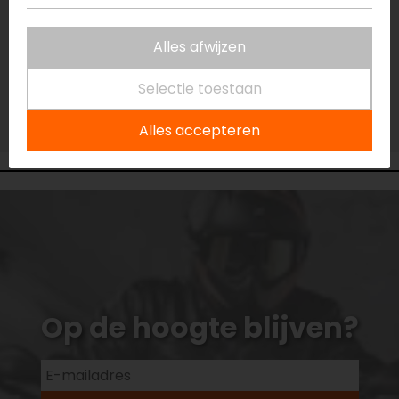
Vestiging Capelle a/d IJssel
Niet op voorraad
Alles afwijzen
Vestiging Eindhoven
Niet op voorraad
Selectie toestaan
Vestiging Vianen
Niet op voorraad
Alles accepteren
Op de hoogte blijven?