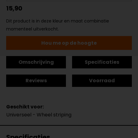
15,90
Dit product is in deze kleur en maat combinatie
momenteel uitverkocht.
Hou me op de hoogte
Omschrijving
Specificaties
Reviews
Voorraad
Geschikt voor:
Universeel - Wheel striping
Specificaties