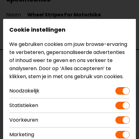
Naam
Wheel Stripes For Motorbike
Model
N5400
Cookie instellingen
Merk
Barracuda
Kleur
Zwart
We gebruiken cookies om jouw browse-ervaring
te verbeteren, gepersonaliseerde advertenties
Voorraad
of inhoud weer te geven en ons verkeer te
analyseren. Door op ‘Alles accepteren’ te
klikken, stem je in met ons gebruik van cookies.
Kleur:
Zwart
Noodzakelijk
Vestiging Apeldoorn
Statistieken
Niet op voorraad
Voorkeuren
Vestiging Breda
Niet op voorraad
Marketing