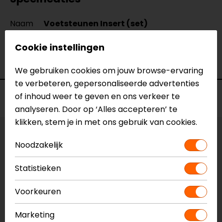
Naam
Voetsteunen Insert (set)
Model
NF-INSERT-A
Cookie instellingen
Merk
Barracuda
Kleur
Blauw
We gebruiken cookies om jouw browse-ervaring
te verbeteren, gepersonaliseerde advertenties
Voorraad
of inhoud weer te geven en ons verkeer te
analyseren. Door op ‘Alles accepteren’ te
klikken, stem je in met ons gebruik van cookies.
Kleur:
Blauw
Noodzakelijk
Vestiging Apeldoorn
Statistieken
Niet op voorraad
Voorkeuren
Vestiging Breda
Niet op voorraad
Marketing