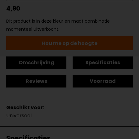
4,90
Dit product is in deze kleur en maat combinatie
momenteel uitverkocht.
Hou me op de hoogte
Omschrijving
Specificaties
Reviews
Voorraad
Geschikt voor:
Universeel
Specificaties