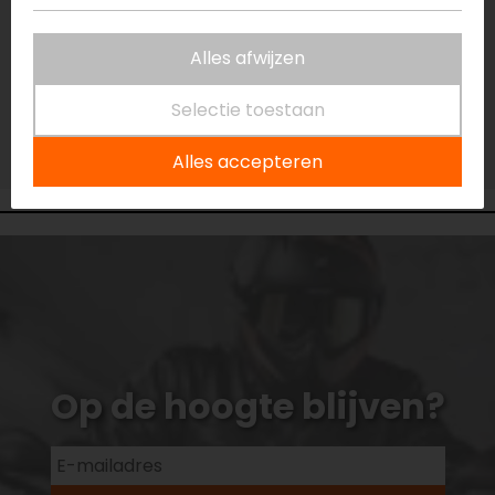
Vestiging Capelle a/d IJssel
Niet op voorraad
Alles afwijzen
Vestiging Eindhoven
Niet op voorraad
Selectie toestaan
Vestiging Vianen
Niet op voorraad
Alles accepteren
Op de hoogte blijven?