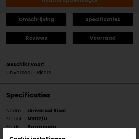
Hou me op de hoogte
Omschrijving
Specificaties
Reviews
Voorraad
Geschikt voor:
Universeel - Risers
Specificaties
Naam
Universal Riser
Model
N1017/U
Merk
Barracuda
Kleur
N.v.t.
Cookie instellingen