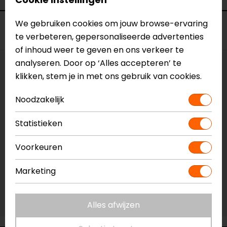
We gebruiken cookies om jouw browse-ervaring
Voorraad
te verbeteren, gepersonaliseerde advertenties
of inhoud weer te geven en ons verkeer te
analyseren. Door op ‘Alles accepteren’ te
Vestiging Apeldoorn
klikken, stem je in met ons gebruik van cookies.
Niet op voorraad
Noodzakelijk
Vestiging Breda
Niet op voorraad
Statistieken
Vestiging Capelle a/d IJssel
Niet op voorraad
Voorkeuren
Vestiging Eindhoven
Marketing
Niet op voorraad
Vestiging Vianen
Niet op voorraad
Alles afwijzen