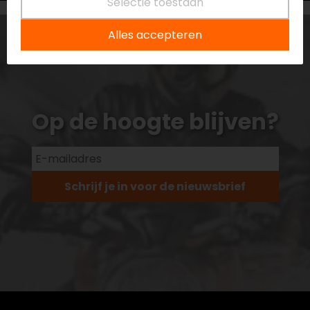
Selectie toestaan
Alles accepteren
Op de hoogte blijven?
Schrijf je in voor de nieuwsbrief