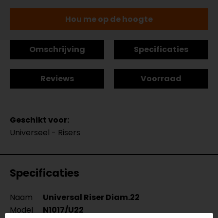
Hou me op de hoogte
Omschrijving
Specificaties
Reviews
Voorraad
Geschikt voor:
Universeel - Risers
Specificaties
Naam
Universal Riser Diam.22
Model
N1017/U22