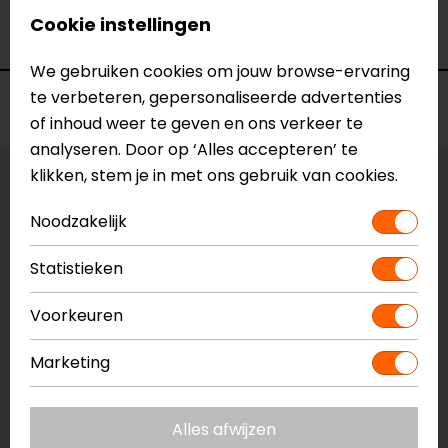
Merk
Barracuda
Cookie instellingen
Kleur
N.v.t.
We gebruiken cookies om jouw browse-ervaring
te verbeteren, gepersonaliseerde advertenties
Voorraad
of inhoud weer te geven en ons verkeer te
analyseren. Door op ‘Alles accepteren’ te
klikken, stem je in met ons gebruik van cookies.
Vestiging Apeldoorn
Niet op voorraad
Noodzakelijk
Vestiging Breda
Statistieken
Niet op voorraad
Vestiging Capelle a/d IJssel
Voorkeuren
Niet op voorraad
Marketing
Vestiging Eindhoven
Niet op voorraad
Vestiging Vianen
Alles afwijzen