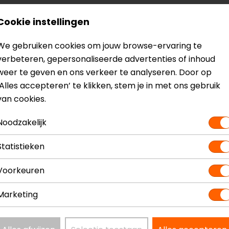
Cookie instellingen
We gebruiken cookies om jouw browse-ervaring te
verbeteren, gepersonaliseerde advertenties of inhoud
 Xj6
Model
YJ
weer te geven en ons verkeer te analyseren. Door op
Kleur
N.v
‘Alles accepteren’ te klikken, stem je in met ons gebruik
van cookies.
Noodzakelijk
Statistieken
Voorkeuren
Marketing