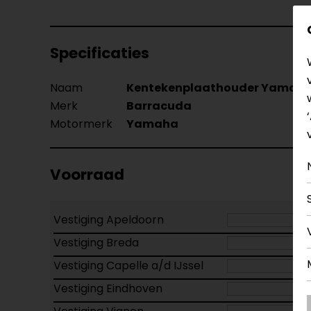
Specificaties
Naam
Kentekenplaathouder Yamaha
Merk
Barracuda
Motormerk
Yamaha
Voorraad
Vestiging Apeldoorn
Vestiging Breda
Vestiging Capelle a/d IJssel
Vestiging Eindhoven