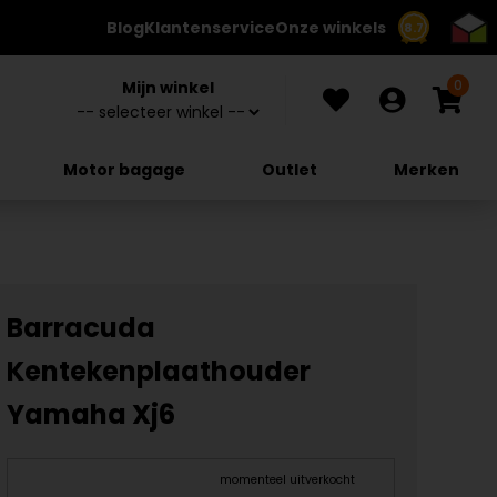
Blog
Klantenservice
Onze winkels
8.7
0
Mijn winkel
Motor bagage
Outlet
Merken
Barracuda
Kentekenplaathouder
Yamaha Xj6
momenteel uitverkocht