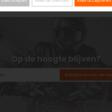
Alles afwijzen
Selectie toestaan
Alles accepteren
Op de hoogte blijven?
Schrijf je in voor de n