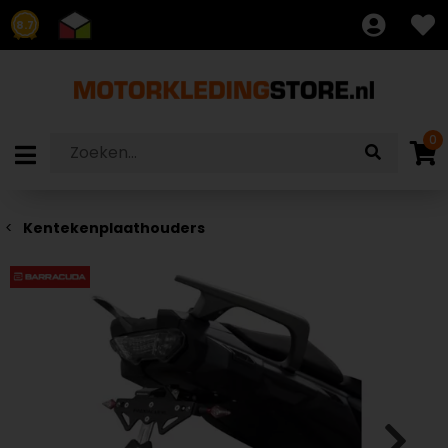
8.7
0
Kentekenplaathouders