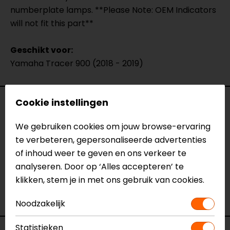
numberplate lamps. **Please Note: OEM Indicators
will not fit this part**
Geschikt voor:
Yamaha Tracer 900 (2018 - 2019)
Cookie instellingen
Specificaties
We gebruiken cookies om jouw browse-ervaring
Naam
Kentekenplaathouder Yamaha
te verbeteren, gepersonaliseerde advertenties
Tracer 900 (2018 - 2019)
of inhoud weer te geven en ons verkeer te
Model
YMTR9104-18
analyseren. Door op ‘Alles accepteren’ te
Merk
Barracuda
klikken, stem je in met ons gebruik van cookies.
Kleur
N.v.t.
Motormerk
Yamaha
Noodzakelijk
Statistieken