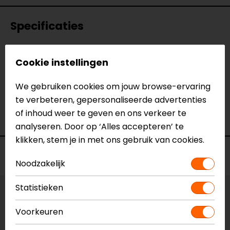
Specificaties
Naam
Kentekenplaathouder Yamaha T-
Cookie instellingen
MAX (2008 - 2011)
Model
YT5104
We gebruiken cookies om jouw browse-ervaring
Merk
Barracuda
te verbeteren, gepersonaliseerde advertenties
Kleur
N.v.t.
of inhoud weer te geven en ons verkeer te
Motormerk
Yamaha
analyseren. Door op ‘Alles accepteren’ te
klikken, stem je in met ons gebruik van cookies.
Voorraad
Noodzakelijk
Statistieken
Vestiging Apeldoorn
Niet op voorraad
Voorkeuren
Vestiging Breda