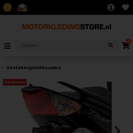
8.7
0
Kentekenplaathouders