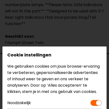
numberplate lamps. **Please Note: OEM Indicators
will not fit this part** **Designed to be used with 3-1
Rear Light Indicators that incorporate Stop/Tail
Function**
Geschikt voor:
Triumph Street Twin
Cookie instellingen
Specificaties
We gebruiken cookies om jouw browse-ervaring
te verbeteren, gepersonaliseerde advertenties
Naam
Kentekenplaathouder Naked
of inhoud weer te geven en ons verkeer te
Triumph Street Twin
analyseren. Door op ‘Alles accepteren’ te
Model
TT9104-16
klikken, stem je in met ons gebruik van cookies.
Merk
Barracuda
Kleur
N.v.t.
Noodzakelijk
Motormerk
Triumph