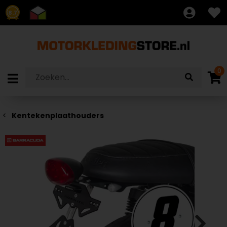
8.7
0
Kentekenplaathouders