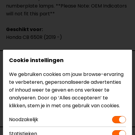
numberplate lamps. **Please Note: OEM Indicators
will not fit this part**
Geschikt voor:
Honda CB 650R (2019 -)
Cookie instellingen
Specificaties
We gebruiken cookies om jouw browse-ervaring
Naam
Kentekenplaathouder Honda Cb
te verbeteren, gepersonaliseerde advertenties
650r (2019 -)
of inhoud weer te geven en ons verkeer te
Model
HN6104-19
analyseren. Door op ‘Alles accepteren’ te
Merk
Barracuda
klikken, stem je in met ons gebruik van cookies.
Kleur
N.v.t.
Motormerk
Honda
Noodzakelijk
Statistieken