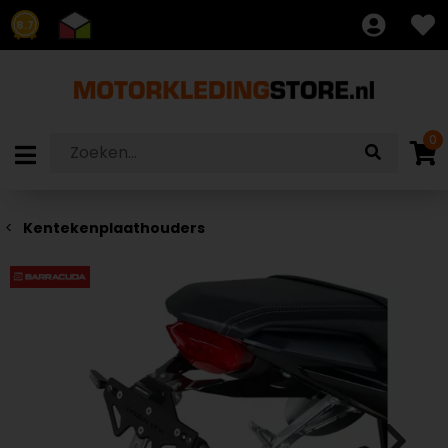
8.7
0
Kentekenplaathouders