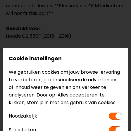
numberplate lamps. **Please Note: OEM Indicators
will not fit this part**
Geschikt voor:
Honda CB 650F (2015 - 2016)
Cookie instellingen
Specificaties
We gebruiken cookies om jouw browse-ervaring
Naam
Kentekenplaathouder Honda
te verbeteren, gepersonaliseerde advertenties
CB650F (2015 - 2016)
of inhoud weer te geven en ons verkeer te
Model
HCF6104
analyseren. Door op ‘Alles accepteren’ te
Merk
Barracuda
klikken, stem je in met ons gebruik van cookies.
Kleur
N.v.t.
Motormerk
Honda
Noodzakelijk
Statistieken