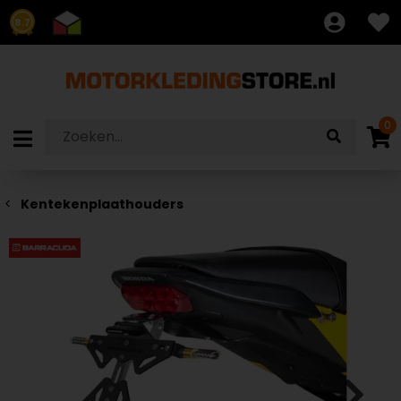
8.7
0
Kentekenplaathouders