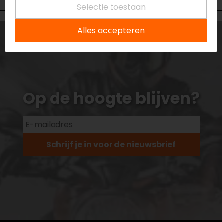
Selectie toestaan
Alles accepteren
Op de hoogte blijven?
Schrijf je in voor de nieuwsbrief