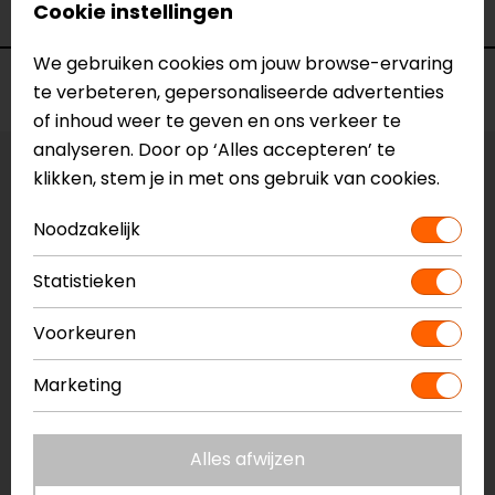
Kleur
N.v.t.
Cookie instellingen
We gebruiken cookies om jouw browse-ervaring
Voorraad
te verbeteren, gepersonaliseerde advertenties
of inhoud weer te geven en ons verkeer te
analyseren. Door op ‘Alles accepteren’ te
Vestiging Apeldoorn
klikken, stem je in met ons gebruik van cookies.
Niet op voorraad
Noodzakelijk
Vestiging Breda
Niet op voorraad
Statistieken
Vestiging Capelle a/d IJssel
Voorkeuren
Niet op voorraad
Vestiging Eindhoven
Marketing
Niet op voorraad
Vestiging Vianen
Alles afwijzen
Niet op voorraad