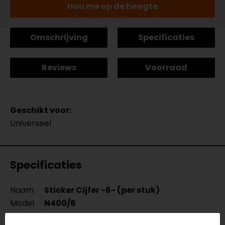
Hou me op de hoogte
Omschrijving
Specificaties
Reviews
Voorraad
Geschikt voor:
Universeel
Specificaties
Naam
Sticker Cijfer -6- (per stuk)
Model
N400/6
Merk
Barracuda