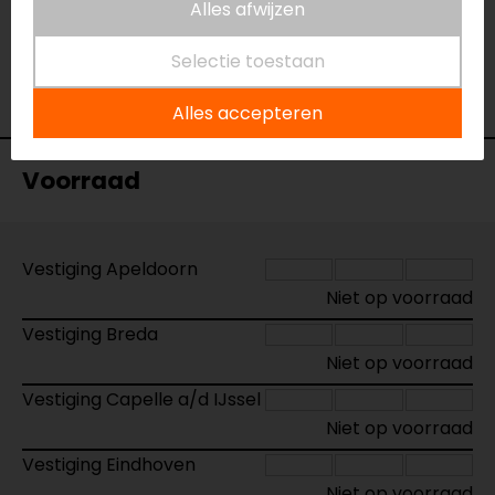
Alles afwijzen
Model
HNC7300X/16
Merk
Barracuda
Selectie toestaan
Kleur
N.v.t.
Motormerk
Honda
Alles accepteren
Voorraad
Vestiging Apeldoorn
Niet op voorraad
Vestiging Breda
Niet op voorraad
Vestiging Capelle a/d IJssel
Niet op voorraad
Vestiging Eindhoven
Niet op voorraad