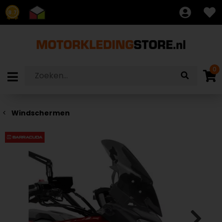
8.7
0
Windschermen