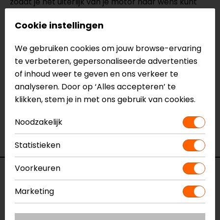
zodat je het uiterlijk van je motor naar wens kunt
aanpassen.
Cookie instellingen
Meer informatie nodig?
We gebruiken cookies om jouw browse-ervaring
Heb je meer informatie nodig over dit product?
te verbeteren, gepersonaliseerde advertenties
Neem dan
contact
met ons op of kom langs in één
of inhoud weer te geven en ons verkeer te
van
onze winkels
in Breda, Capelle aan den IJssel,
analyseren. Door op ‘Alles accepteren’ te
Eindhoven, Vianen of Apeldoorn. In de winkels kun je
klikken, stem je in met ons gebruik van cookies.
het product bekijken & passen en staan onze
Noodzakelijk
verkoopmedewerkers voor je klaar met advies.
Bekijk onze andere
windschermen.
Statistieken
Voorkeuren
Specificaties
Marketing
Naam
Honda NC 750C (2015-2018)
Aerosport Windscherm