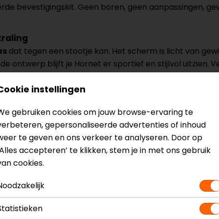
de bevestigingskit. Geen boren, geen aanpassingen, gewo
raling
as
dat tegen een stootje kan. Het scherm is licht van gew
ontwerp blijft je Hornet er sportief en stijlvol uitzien.
Cookie instellingen
We gebruiken cookies om jouw browse-ervaring te
? Neem dan
contact
met ons op of kom langs in één van
o
verbeteren, gepersonaliseerde advertenties of inhoud
kun je het product bekijken & passen en staan onze verko
weer te geven en ons verkeer te analyseren. Door op
‘Alles accepteren’ te klikken, stem je in met ons gebruik
van cookies.
Noodzakelijk
Statistieken
osport Windscherm
Mod