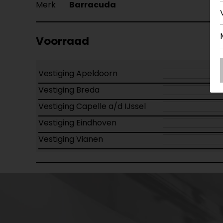
Merk
Barracuda
Voorraad
Vestiging Apeldoorn
Vestiging Breda
Vestiging Capelle a/d IJssel
Vestiging Eindhoven
Vestiging Vianen