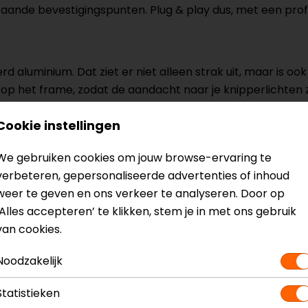
aande bevestigingspunten. Plug & play dus, met een prof
 aluminium. Dat ziet er niet alleen strak uit, maar is ook
op het frame, zodat de aandacht naar je knipperlichten z
Cookie instellingen
? Neem dan
contact
met ons op of kom langs in één van
o
We gebruiken cookies om jouw browse-ervaring te
kun je het product bekijken & passen en staan onze verko
verbeteren, gepersonaliseerde advertenties of inhoud
weer te geven en ons verkeer te analyseren. Door op
‘Alles accepteren’ te klikken, stem je in met ons gebruik
van cookies.
Noodzakelijk
(set)
Model
T
Statistieken
Kleur
N