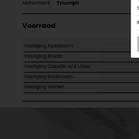
Motormerk
Triumph
Voorraad
Vestiging Apeldoorn
Vestiging Breda
Vestiging Capelle a/d IJssel
Vestiging Eindhoven
Vestiging Vianen