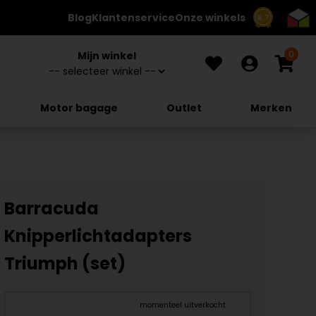
Blog
Klantenservice
Onze winkels
8.7
0
Mijn winkel
Motor bagage
Outlet
Merken
Barracuda
Knipperlichtadapters
Triumph (set)
momenteel uitverkocht