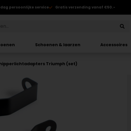
 dag persoonlijke service
Gratis verzending vanaf €50.-
hoenen
Schoenen & laarzen
Accessoires
nipperlichtadapters Triumph (set)