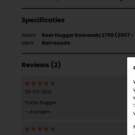
Specificaties
Naam
Rear Hugger Kawasaki Z750 (2007 - 
Merk
Barracuda
Reviews (2)
26-05-2021
Prima hugger
- Anoniem