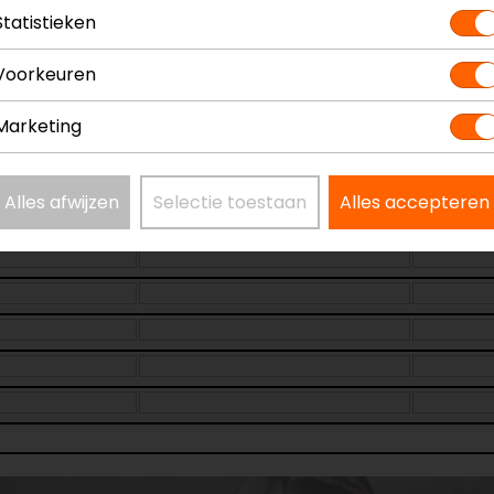
Statistieken
 niks op aan te merken en zou het ook zeker aan andere 
Voorkeuren
Marketing
Alles afwijzen
Selectie toestaan
Alles accepteren