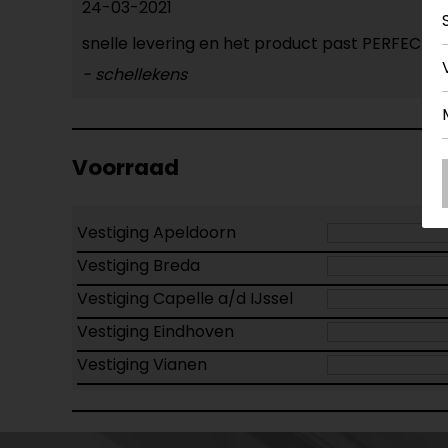
24-03-2021
snelle levering en het product past PERFECT!
- schellekens
Voorraad
Vestiging Apeldoorn
Vestiging Breda
Vestiging Capelle a/d IJssel
Vestiging Eindhoven
Vestiging Vianen