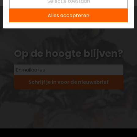
Selectie toestaan
Alles accepteren
Op de hoogte blijven?
Schrijf je in voor de nieuwsbrief