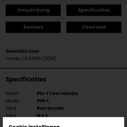
Omschrijving
Specificaties
Reviews
Voorraad
Geschikt voor:
Honda CB 1000R (2018)
Specificaties
Naam
Pin-l Voor Honda
Model
PIN-L
Merk
Barracuda
Kleur
N.v.t.
Motormerk
Honda
Cookie instellingen