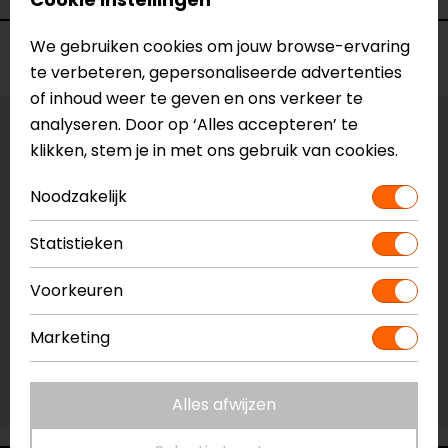
We gebruiken cookies om jouw browse-ervaring
Voorraad
te verbeteren, gepersonaliseerde advertenties
of inhoud weer te geven en ons verkeer te
analyseren. Door op ‘Alles accepteren’ te
Vestiging Apeldoorn
klikken, stem je in met ons gebruik van cookies.
Niet op voorraad
Noodzakelijk
Vestiging Breda
Niet op voorraad
Statistieken
Vestiging Capelle a/d IJssel
Niet op voorraad
Voorkeuren
Vestiging Eindhoven
Marketing
Niet op voorraad
Vestiging Vianen
Niet op voorraad
Alles afwijzen