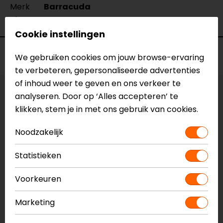
Merk
Barracuda
Kleur
N.v.t.
Cookie instellingen
Voorraad
We gebruiken cookies om jouw browse-ervaring
te verbeteren, gepersonaliseerde advertenties
of inhoud weer te geven en ons verkeer te
analyseren. Door op ‘Alles accepteren’ te
Maat:
42,5 mm
klikken, stem je in met ons gebruik van cookies.
Laatst beschikbare maat!
Noodzakelijk
Vestiging Apeldoorn
Niet op voorraad
Statistieken
Vestiging Breda
Voorkeuren
Niet op voorraad
Vestiging Capelle a/d IJssel
Marketing
Niet op voorraad