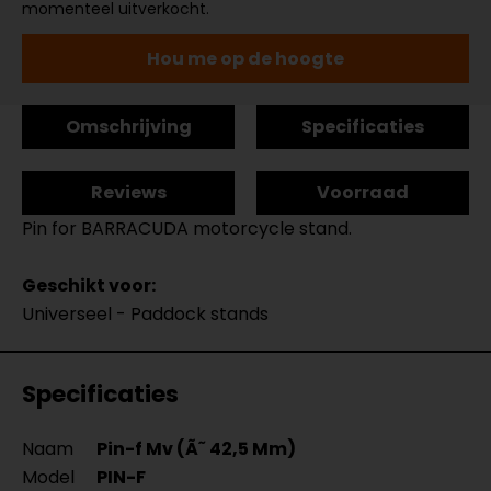
momenteel uitverkocht.
Hou me op de hoogte
Omschrijving
Specificaties
Reviews
Voorraad
Pin for BARRACUDA motorcycle stand.
Geschikt voor:
Universeel - Paddock stands
Specificaties
Naam
Pin-f Mv (Ã˜ 42,5 Mm)
Model
PIN-F