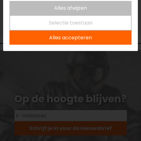
Vestiging Eindhoven
Alles afwijzen
Niet op voorraad
Vestiging Vianen
Selectie toestaan
Niet op voorraad
Alles accepteren
Op de hoogte blijven?
Schrijf je in voor de nieuwsbrief