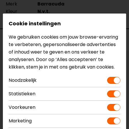
Merk
Barracuda
Kleur
N.v.t.
Motormerk
Triumph
Cookie instellingen
We gebruiken cookies om jouw browse-ervaring
Voorraad
te verbeteren, gepersonaliseerde advertenties
of inhoud weer te geven en ons verkeer te
analyseren. Door op ‘Alles accepteren’ te
Maat:
27,4 mm
klikken, stem je in met ons gebruik van cookies.
Laatst beschikbare maat!
Noodzakelijk
Vestiging Apeldoorn
Statistieken
Niet op voorraad
Vestiging Breda
Voorkeuren
Niet op voorraad
Marketing
Vestiging Capelle a/d IJssel
Niet op voorraad