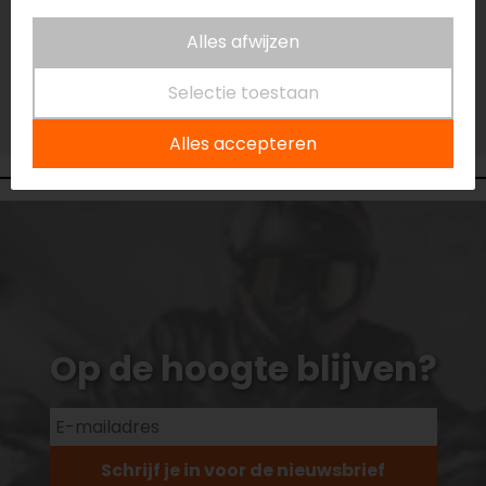
Vestiging Eindhoven
Alles afwijzen
Niet op voorraad
Selectie toestaan
Vestiging Vianen
Niet op voorraad
Alles accepteren
Op de hoogte blijven?
Schrijf je in voor de nieuwsbrief