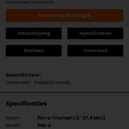
momenteel uitverkocht.
Hou me op de hoogte
Omschrijving
Specificaties
Reviews
Voorraad
Geschikt voor:
Universeel - Paddock stands
Specificaties
Naam
Pin-a Triumph (Ã˜ 27,4 Mm)
Model
PIN-A