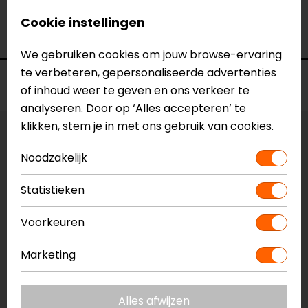
Merk
Barracuda
Cookie instellingen
Kleur
N.v.t.
We gebruiken cookies om jouw browse-ervaring
te verbeteren, gepersonaliseerde advertenties
Voorraad
of inhoud weer te geven en ons verkeer te
analyseren. Door op ‘Alles accepteren’ te
klikken, stem je in met ons gebruik van cookies.
Vestiging Apeldoorn
Noodzakelijk
Niet op voorraad
Vestiging Breda
Statistieken
Niet op voorraad
Vestiging Capelle a/d IJssel
Voorkeuren
Niet op voorraad
Marketing
Vestiging Eindhoven
Niet op voorraad
Alles afwijzen
Vestiging Vianen