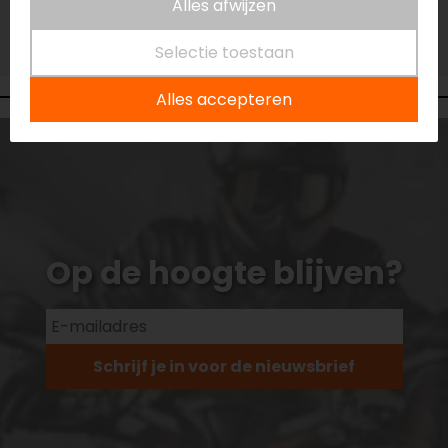
Alles afwijzen
Vestiging Vianen
Niet op voorraad
Selectie toestaan
Alles accepteren
Op de hoogte blijven?
Schrijf je in voor de nieuwsbrief