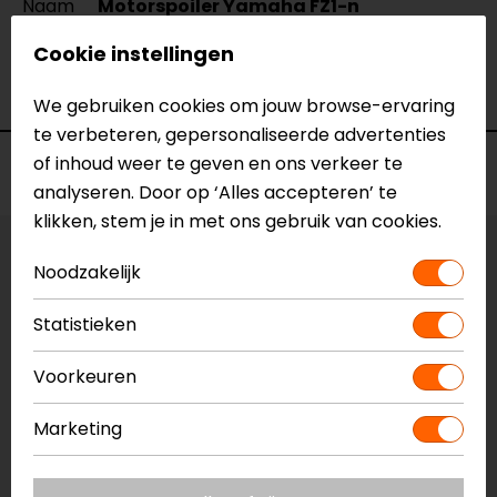
Naam
Motorspoiler Yamaha FZ1-n
Model
YF1PUNTARG
Cookie instellingen
Merk
Barracuda
Kleur
Zilver
We gebruiken cookies om jouw browse-ervaring
te verbeteren, gepersonaliseerde advertenties
of inhoud weer te geven en ons verkeer te
Voorraad
analyseren. Door op ‘Alles accepteren’ te
klikken, stem je in met ons gebruik van cookies.
Vestiging Apeldoorn
Noodzakelijk
Niet op voorraad
Statistieken
Vestiging Breda
Niet op voorraad
Voorkeuren
Vestiging Capelle a/d IJssel
Niet op voorraad
Marketing
Vestiging Eindhoven
Niet op voorraad