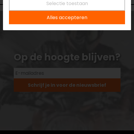
Selectie toestaan
Alles accepteren
Op de hoogte blijven?
Schrijf je in voor de nieuwsbrief