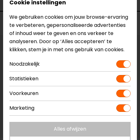
Kleur
N.v.t.
Cookie instellingen
We gebruiken cookies om jouw browse-ervaring
Voorraad
te verbeteren, gepersonaliseerde advertenties
of inhoud weer te geven en ons verkeer te
analyseren. Door op ‘Alles accepteren’ te
Vestiging Apeldoorn
klikken, stem je in met ons gebruik van cookies.
Niet op voorraad
Noodzakelijk
Vestiging Breda
Niet op voorraad
Statistieken
Vestiging Capelle a/d IJssel
Voorkeuren
Niet op voorraad
Vestiging Eindhoven
Marketing
Niet op voorraad
Vestiging Vianen
Alles afwijzen
Niet op voorraad