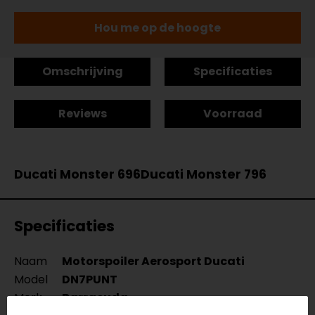
Hou me op de hoogte
Omschrijving
Specificaties
Reviews
Voorraad
Ducati Monster 696
Ducati Monster 796
Specificaties
Naam
Motorspoiler Aerosport Ducati
Model
DN7PUNT
Merk
Barracuda