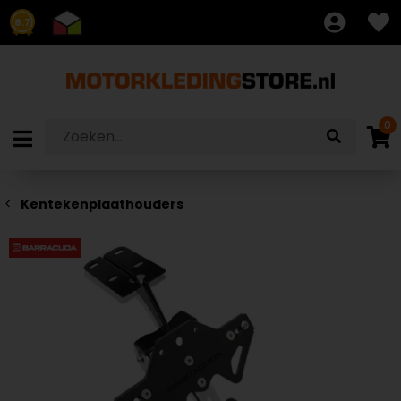
8.7
0
Kentekenplaathouders